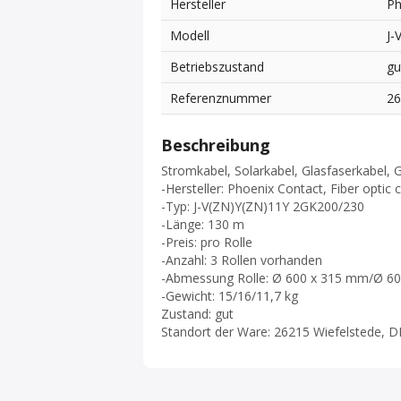
Hersteller
Ph
Modell
J-
Betriebszustand
gu
Referenznummer
2
Beschreibung
Stromkabel, Solarkabel, Glasfaserkabel, 
-Hersteller: Phoenix Contact, Fiber optic 
-Typ: J-V(ZN)Y(ZN)11Y 2GK200/230
-Länge: 130 m
-Preis: pro Rolle
-Anzahl: 3 Rollen vorhanden
-Abmessung Rolle: Ø 600 x 315 mm/Ø 6
-Gewicht: 15/16/11,7 kg
Zustand: gut
Standort der Ware: 26215 Wiefelstede, D