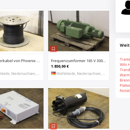
Weit
Trant
Glasfaserkabel von Phoenix Contact – AT-VQHB2Y
Frequenzumformer 165 V 300 Hz 26 kVA von Flender – 2 GR200/230
Wilo 
1.850,00 €
Trans
stede, Niedersachsen, DE
Wiefelstede, Niedersachsen, DE
Warml
Brenn
Platt
Notst