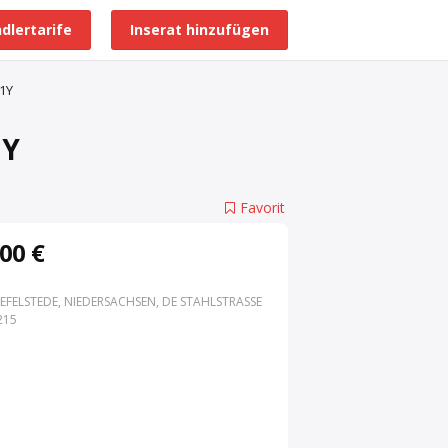
dlertarife
Inserat hinzufügen
Alle Händlerprofile
11Y
1Y
Favorit
00 €
EFELSTEDE, NIEDERSACHSEN, DE STAHLSTRASSE 3
15