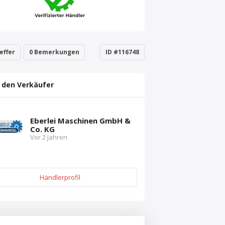
effer
0 Bemerkungen
ID #116748
 den Verkäufer
Eberlei Maschinen GmbH &
Co. KG
Vor 2 Jahren
Händlerprofil