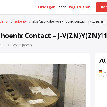
Einloggen
oder
Registrieren
Hän
schinen
/
Zubehör
/
Glasfaserkabel von Phoenix Contact – J-V(ZN)Y(ZN)
Phoenix Contact – J-V(ZN)Y(ZN)1
 DE
Vor 2 Jahren
70,
WI
7 262