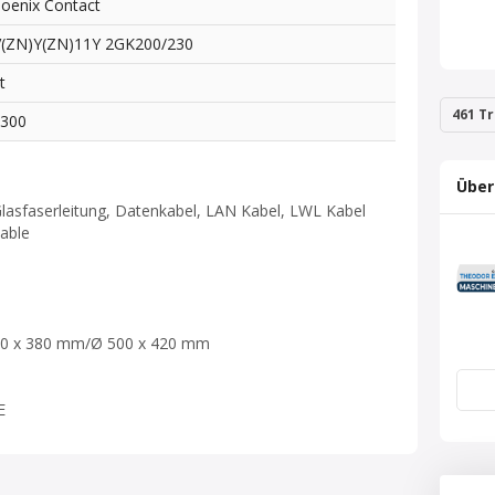
oenix Contact
V(ZN)Y(ZN)11Y 2GK200/230
t
461 Tr
6300
Über
Glasfaserleitung, Datenkabel, LAN Kabel, LWL Kabel
cable
00 x 380 mm/Ø 500 x 420 mm
E