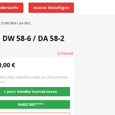
dlertarife
Inserat hinzufügen
Alle Händlerprofile
5 DW 58-6 / DA 58-2
 DW 58-6 / DA 58-2
Favorit
,00 €
EFELSTEDE, NIEDERSACHSEN, DE STAHLSTRASSE 3
15
Jetzt Händler kontaktieren
04402 863****