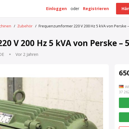
Einloggen
oder
Registrieren
Hän
schinen
/
Zubehör
/
Frequenzumformer 220 V 200 Hz 5 kVA von Perske – 
0 V 200 Hz 5 kVA von Perske – 5
 DE
Vor 2 Jahren
650
WI
7 262