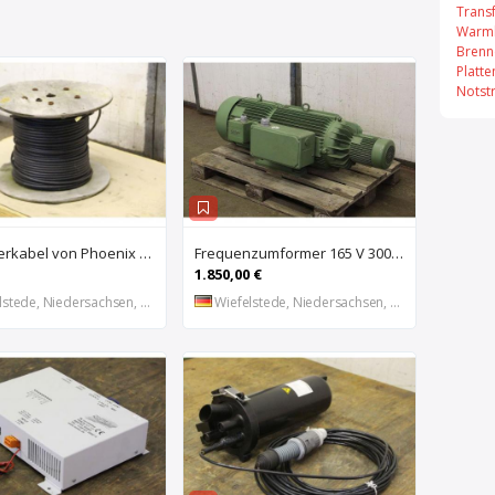
Trans
Warml
Brenn
Platt
Notst
Glasfaserkabel von Phoenix Contact – AT-VQHB2Y
Frequenzumformer 165 V 300 Hz 26 kVA von Flender – 2 GR200/230
1.850,00 €
stede, Niedersachsen, DE
Wiefelstede, Niedersachsen, DE