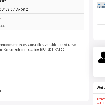
rske
DW 58-6 / DA 58-2
t
7339
triebsumrichter, Controller, Variable Speed Drive
 aus Kantenanleimmaschine BRANDT KM 36
Weit
E
Trant
Wilo 