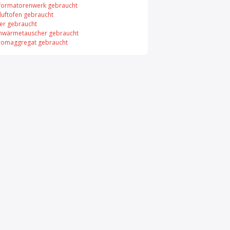
formatorenwerk gebraucht
uftofen gebraucht
er gebraucht
enwärmetauscher gebraucht
romaggregat gebraucht