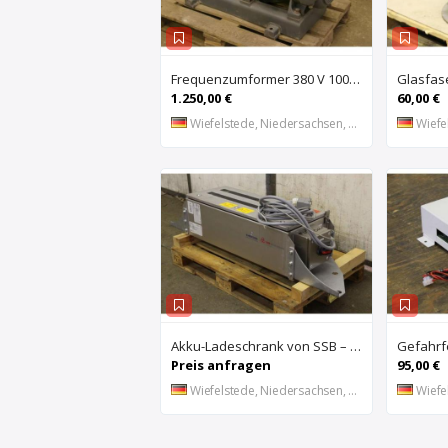
Frequenzumformer 380 V 100 Hz 18 KVA von CONZ – UZ44-2
1.250,00 €
60,00 €
Wiefelstede, Niedersachsen, DE
Wiefel
Akku-Ladeschrank von SSB – battery cabinet 2
Preis anfragen
95,00 €
Wiefelstede, Niedersachsen, DE
Wiefel