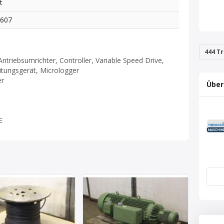
t
4607
444 Tr
riebsumrichter, Controller, Variable Speed Drive,
itungsgerät, Micrologger
er
Über
E