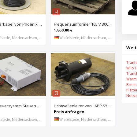
Glasfaserkabel von Phoenix Contact – AT-VQHB2Y
Frequenzumformer 165 V 300 Hz 26 kVA von Flender – 2 GR200/230
1.850,00 €
stede, Niedersachsen, DE
Wiefelstede, Niedersachsen, DE
Weit
Trant
Wilo 
Trans
Warml
Brenn
Platt
Notst
Gefahrfeuersystem Steuerung von Reetec – W, rot slimline THSLW
Lichtwellenleiter von LAPP SYSTEMS – Verbindungstechnik
Preis anfragen
stede, Niedersachsen, DE
Wiefelstede, Niedersachsen, DE