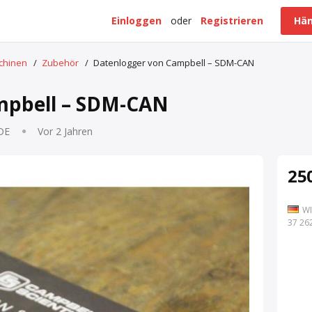
Einloggen
oder
Registrieren
Hän
schinen
/
Zubehör
/
Datenlogger von Campbell – SDM-CAN
mpbell – SDM-CAN
 DE
Vor 2 Jahren
250
WI
7 262