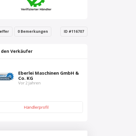
effer
0 Bemerkungen
ID #116707
 den Verkäufer
Eberlei Maschinen GmbH &
Co. KG
Vor 2 Jahren
Händlerprofil