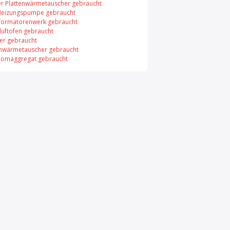
er Plattenwärmetauscher gebraucht
Heizungspumpe gebraucht
formatorenwerk gebraucht
uftofen gebraucht
er gebraucht
enwärmetauscher gebraucht
romaggregat gebraucht