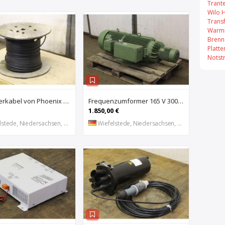
Trant
Wilo 
Trans
Warml
Brenn
Platt
Notst
Glasfaserkabel von Phoenix Contact – AT-VQHB2Y
Frequenzumformer 165 V 300 Hz 26 kVA von Flender – 2 GR200/230
1.850,00 €
stede, Niedersachsen, DE
Wiefelstede, Niedersachsen, DE