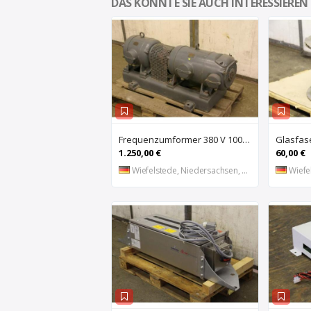
DAS KÖNNTE SIE AUCH INTERESSIEREN
Frequenzumformer 380 V 100 Hz 18 KVA von CONZ – UZ44-2
1.250,00 €
60,00 €
Wiefelstede, Niedersachsen, DE
Wiefel