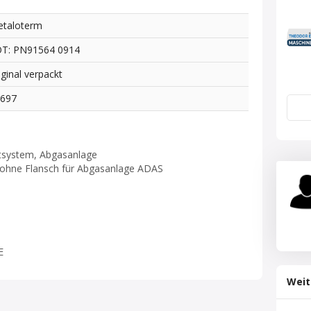
taloterm
T: PN91564 0914
iginal verpackt
9697
tsystem, Abgasanlage
k ohne Flansch für Abgasanlage ADAS
E
Weit