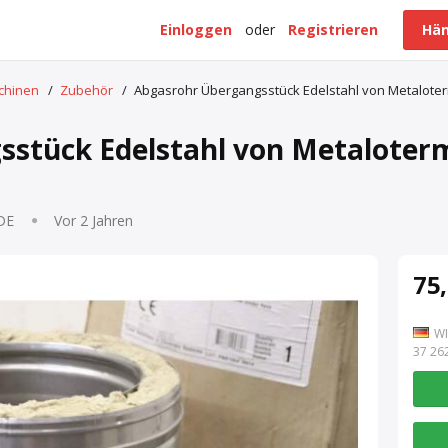
Einloggen
oder
Registrieren
Hän
schinen
/
Zubehör
/
Abgasrohr Übergangsstück Edelstahl von Metalote
stück Edelstahl von Metaloter
 DE
Vor 2 Jahren
75,
WI
7 262