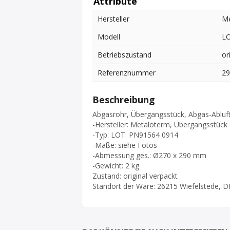
Attribute
Hersteller
Me
Modell
LO
Betriebszustand
or
Referenznummer
2
Beschreibung
Abgasrohr, Übergangsstück, Abgas-Abluf
-Hersteller: Metaloterm, Übergangsstüc
-Typ: LOT: PN91564 0914
-Maße: siehe Fotos
-Abmessung ges.: Ø270 x 290 mm
-Gewicht: 2 kg
Zustand: original verpackt
Standort der Ware: 26215 Wiefelstede, D