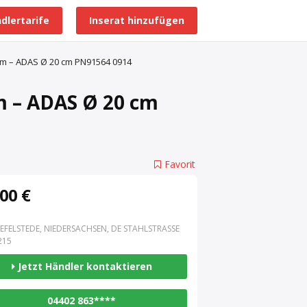
dlertarife
Inserat hinzufügen
Alle Händlerprofile
rm – ADAS Ø 20 cm PN91564 0914
m – ADAS Ø 20 cm
Favorit
00 €
EFELSTEDE, NIEDERSACHSEN, DE STAHLSTRASSE 3
15
Jetzt Händler kontaktieren
04402 863****