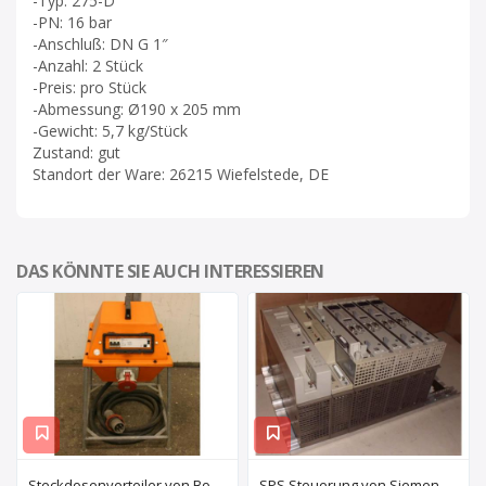
-Typ: 275-D
-PN: 16 bar
-Anschluß: DN G 1″
-Anzahl: 2 Stück
-Preis: pro Stück
-Abmessung: Ø190 x 205 mm
-Gewicht: 5,7 kg/Stück
Zustand: gut
Standort der Ware: 26215 Wiefelstede, DE
DAS KÖNNTE SIE AUCH INTERESSIEREN
Steckdosenverteiler von Bosecker – EV-2501-Z
SPS Steuerung von Siemens Phonix – S5 6ES5 491-0LB11