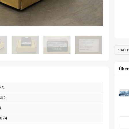
134 Tr
Über
MS
602
t
6074