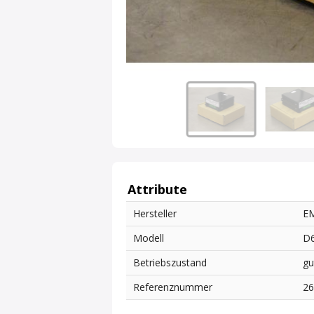
Attribute
Hersteller
E
Modell
D
Betriebszustand
gu
Referenznummer
2