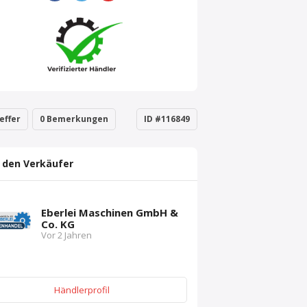
effer
0 Bemerkungen
ID #116849
 den Verkäufer
Eberlei Maschinen GmbH &
Co. KG
Vor 2 Jahren
Händlerprofil