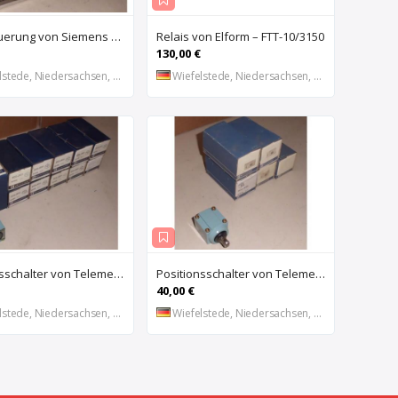
SPS Steuerung von Siemens Phonix – S5 6ES5 491-0LB11
Relais von Elform – FTT-10/3150
130,00 €
stede, Niedersachsen, DE
Wiefelstede, Niedersachsen, DE
Positionsschalter von Telemecanique – ZC2-JE01
Positionsschalter von Telemecanique – ZC2-JE65
40,00 €
stede, Niedersachsen, DE
Wiefelstede, Niedersachsen, DE