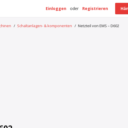
Einloggen
oder
Registrieren
Hän
schinen
/
Schaltanlagen- & komponenten
/
Netzteil von EMS – D602