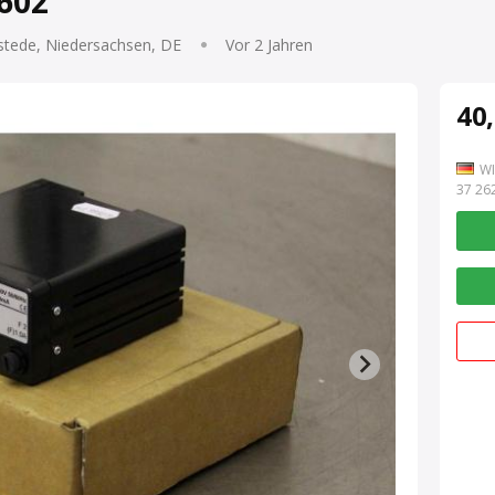
D602
stede, Niedersachsen, DE
Vor 2 Jahren
40,
WI
7 262