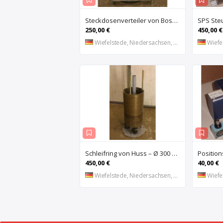
Steckdosenverteiler von Bosecker – EV-2501-Z
250,00 €
450,00 €
Wiefelstede, Niedersachsen, DE
Wiefel
Schleifring von Huss – Ø 300 mm
450,00 €
40,00 €
Wiefelstede, Niedersachsen, DE
Wiefel