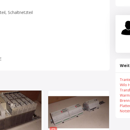
il, Schaltnetzteil
E
Weit
Trant
Wilo 
Trans
Warml
Brenn
Platt
Notst