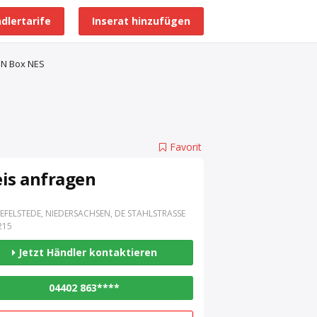
dlertarife
Inserat hinzufügen
Alle Händlerprofile
IBN Box NES
Favorit
eis anfragen
EFELSTEDE, NIEDERSACHSEN, DE STAHLSTRASSE 3
15
Jetzt Händler kontaktieren
04402 863****