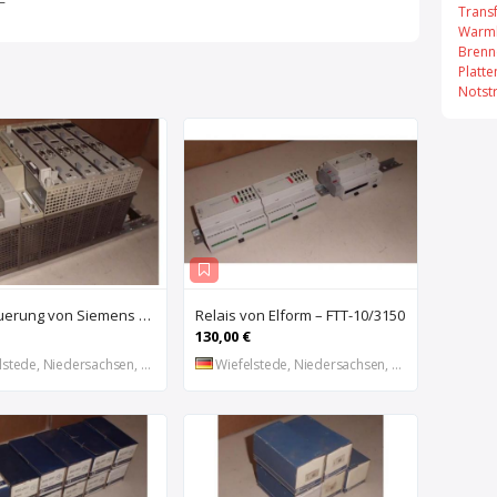
Trans
Warml
Brenn
Platt
Notst
SPS Steuerung von Siemens Phonix – S5 6ES5 491-0LB11
Relais von Elform – FTT-10/3150
130,00 €
stede, Niedersachsen, DE
Wiefelstede, Niedersachsen, DE