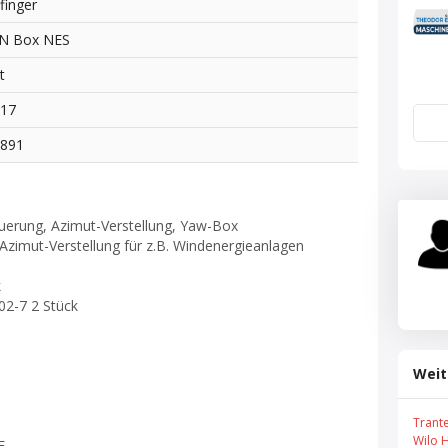
lfinger
N Box NES
t
017
7891
euerung, Azimut-Verstellung, Yaw-Box
he Azimut-Verstellung für z.B. Windenergieanlagen
k
02-7 2 Stück
Weit
Trant
Wilo 
E