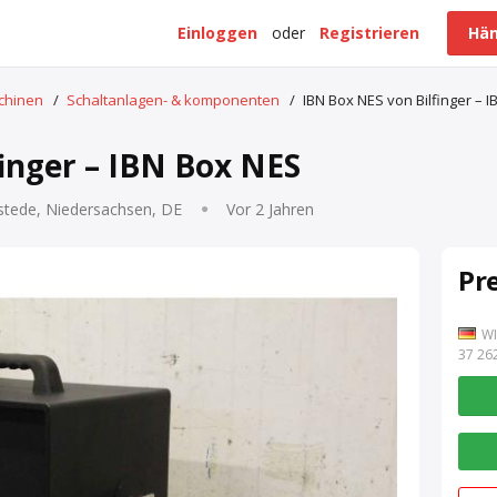
Einloggen
oder
Registrieren
Hän
schinen
/
Schaltanlagen- & komponenten
/
IBN Box NES von Bilfinger – 
inger – IBN Box NES
stede, Niedersachsen, DE
Vor 2 Jahren
Pr
WI
7 262