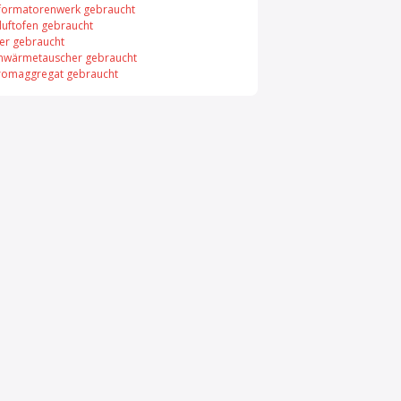
formatorenwerk gebraucht
uftofen gebraucht
er gebraucht
enwärmetauscher gebraucht
romaggregat gebraucht