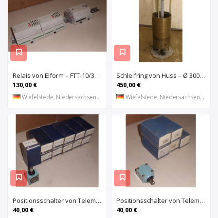
Relais von Elform – FTT-10/3150
Schleifring von Huss – Ø 300 mm
130,00 €
450,00 €
Wiefelstede, Niedersachsen, DE
Wiefelstede, Niedersachsen, DE
Positionsschalter von Telemecanique – ZC2-JE01
Positionsschalter von Telemecanique – ZC2-JE65
40,00 €
40,00 €