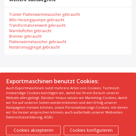
Tranter Plattenwärmetauscher gebraucht
Wilo Heizungspumpe gebraucht
Transformatorenwerk gebraucht
Warmluftofen gebraucht
Brenner gebraucht
Plattenwärmetauscher gebraucht
Notstromaggregat gebraucht
© 2026 Exportmaschinen.de
Exportmaschinen benutzt Cookies:
Auch Exportmaschinen nutzt mehrere Arten von Cookies: Technisch
Über uns
AGB
Datenschutzerklärung
FAQ
notwendige Cookies benötigen wir, damit bei Ihrem Besuch unserer
Impressum
Hersteller
Unsere Top Maschinen #1
Website alles gelingt. Darüber hinaus setzen wir Marketing-Cookies, damit
wir Sie auf unseren Seiten wiedererkennen und den Erfolg unserer
Unsere Top Maschinen #2
Unsere Top Maschinen #3
Kampagnen messen können, sowie Personalisierungs-Cookies, mit denen
Kontaktiere uns
Kindergarten in der Nähe finden
wir Sie besser ansprechen können, auch außerhalb unserer Webseiten.
Datenschutzerklärung
,
AGBs
Cookies akzeptieren
Cookies konfigurieren