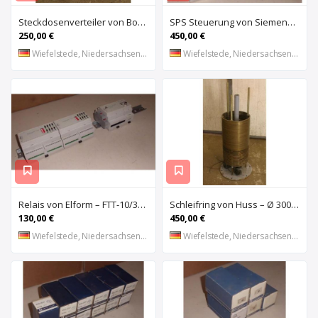
Steckdosenverteiler von Bosecker – EV-2501-Z
SPS Steuerung von Siemens Phonix – S5 6ES5 491-0LB11
250,00 €
450,00 €
Wiefelstede, Niedersachsen, DE
Wiefelstede, Niedersachsen, DE
Relais von Elform – FTT-10/3150
Schleifring von Huss – Ø 300 mm
130,00 €
450,00 €
Wiefelstede, Niedersachsen, DE
Wiefelstede, Niedersachsen, DE