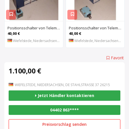
Positionsschalter von Telemecanique – ZC2-JE01
Positionsschalter von Telemecanique – ZC2-JE65
40,00 €
40,00 €
Wiefelstede, Niedersachsen, DE
Wiefelstede, Niedersachsen, DE
Favorit
1.100,00 €
WIEFELSTEDE, NIEDERSACHSEN, DE STAHLSTRASSE 37 26215
Jetzt Händler kontaktieren
04402 863****
Preisvorschlag senden