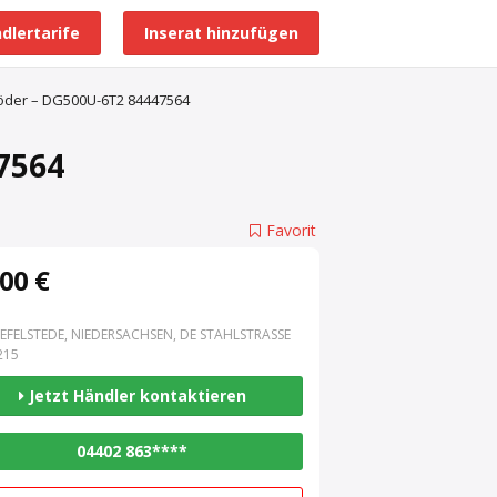
dlertarife
Inserat hinzufügen
Alle Händlerprofile
öder – DG500U-6T2 84447564
7564
Favorit
00 €
EFELSTEDE, NIEDERSACHSEN, DE STAHLSTRASSE 3
15
Jetzt Händler kontaktieren
04402 863****