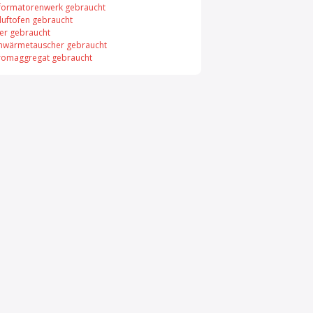
formatorenwerk gebraucht
uftofen gebraucht
er gebraucht
enwärmetauscher gebraucht
romaggregat gebraucht