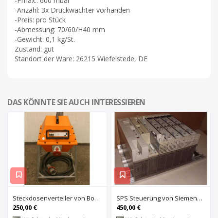
-Pmax.: 600 mbar
-Anzahl: 3x Druckwächter vorhanden
-Preis: pro Stück
-Abmessung: 70/60/H40 mm
-Gewicht: 0,1 kg/St.
Zustand: gut
Standort der Ware: 26215 Wiefelstede, DE
DAS KÖNNTE SIE AUCH INTERESSIEREN
Steckdosenverteiler von Bosecker – EV-2501-Z
SPS Steuerung von Siemens Phonix – S5 6ES5 491-0LB11
250,00 €
450,00 €