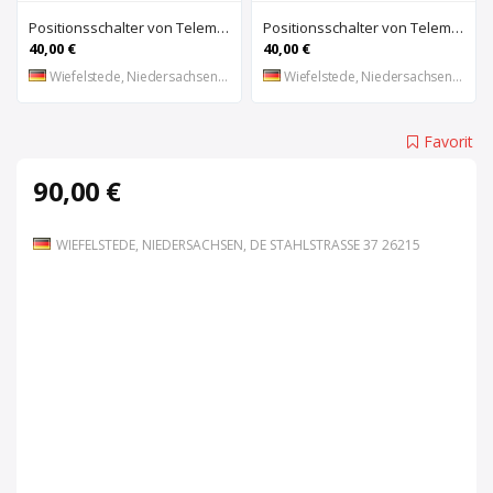
Positionsschalter von Telemecanique – ZC2-JE01
Positionsschalter von Telemecanique – ZC2-JE65
40,00 €
40,00 €
Wiefelstede, Niedersachsen, DE
Wiefelstede, Niedersachsen, DE
Favorit
90,00 €
WIEFELSTEDE, NIEDERSACHSEN, DE STAHLSTRASSE 37 26215