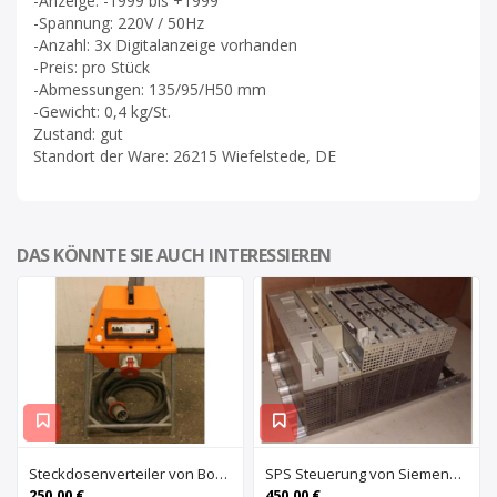
-Anzeige: -1999 bis +1999
-Spannung: 220V / 50Hz
-Anzahl: 3x Digitalanzeige vorhanden
-Preis: pro Stück
-Abmessungen: 135/95/H50 mm
-Gewicht: 0,4 kg/St.
Zustand: gut
Standort der Ware: 26215 Wiefelstede, DE
DAS KÖNNTE SIE AUCH INTERESSIEREN
Steckdosenverteiler von Bosecker – EV-2501-Z
SPS Steuerung von Siemens Phonix – S5 6ES5 491-0LB11
250,00 €
450,00 €