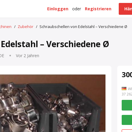
Einloggen
oder
Registrieren
Hän
schinen
/
Zubehör
/
Schraubschellen von Edelstahl – Verschiedene Ø
Edelstahl – Verschiedene Ø
 DE
Vor 2 Jahren
300
WI
7 262