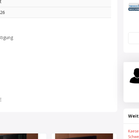
t
626
stigung
E
Weit
Kaese
Schwe