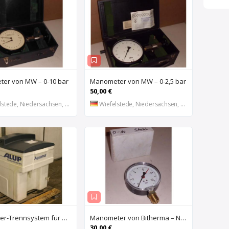
er von MW – 0-10 bar
Manometer von MW – 0-2,5 bar
50,00 €
stede, Niedersachsen, DE
Wiefelstede, Niedersachsen, DE
Öl-Wasser-Trennsystem für Kompressoren von ALUP – Aquamat 1800
Manometer von Bitherma – NG 100
30,00 €