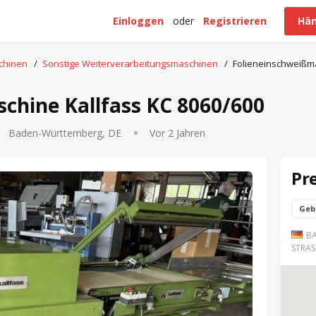
Einloggen
oder
Registrieren
Hän
schinen
/
Sonstige Weiterverarbeitungsmaschinen
/
Folieneinschweißma
chine Kallfass KC 8060/600
Baden-Württemberg, DE
Vor 2 Jahren
Pr
Geb
B
STRAS