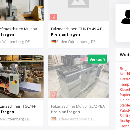
Nagel Heftmaschinen Multinak S
Falzmaschinen GUK FA 49-4 FN-TH + FA 49/2
nfragen
Preis anfragen
n-Württemberg, DE
Baden-Württemberg, DE
Weit
Verkauft
Bogen
Misch
Offse
Tampo
Klebe
Papie
Heide
Stapl
lzmaschinen T 50/4-F
Falzmaschine Multipli 35/2 PBA
Palet
nfragen
Preis anfragen
Schli
n-Württemberg, DE
Baden-Württemberg, DE
Buchp
Tasch