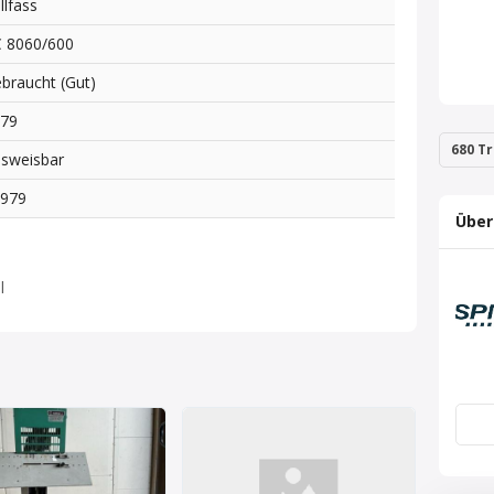
llfass
 8060/600
braucht (Gut)
979
680 Tr
sweisbar
2979
Über
l