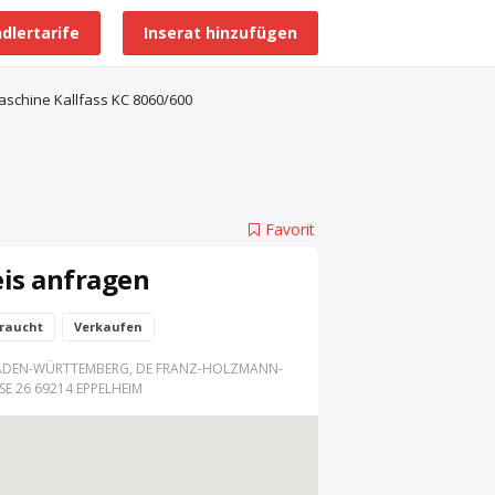
dlertarife
Inserat hinzufügen
Alle Händlerprofile
schine Kallfass KC 8060/600
Favorit
eis anfragen
raucht
Verkaufen
ADEN-WÜRTTEMBERG, DE FRANZ-HOLZMANN-
SE 26 69214 EPPELHEIM