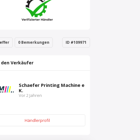
effer
0 Bemerkungen
ID #109971
 den Verkäufer
Schaefer Printing Machine e
K.
Vor 2 Jahren
Händlerprofil