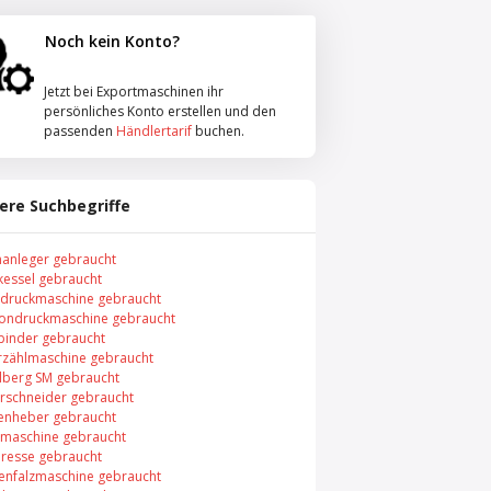
Noch kein Konto?
Jetzt bei Exportmaschinen ihr
persönliches Konto erstellen und den
passenden
Händlertarif
buchen.
ere Suchbegriffe
anleger gebraucht
kessel gebraucht
tdruckmaschine gebraucht
ndruckmaschine gebraucht
binder gebraucht
rzählmaschine gebraucht
lberg SM gebraucht
erschneider gebraucht
tenheber gebraucht
tzmaschine gebraucht
resse gebraucht
enfalzmaschine gebraucht