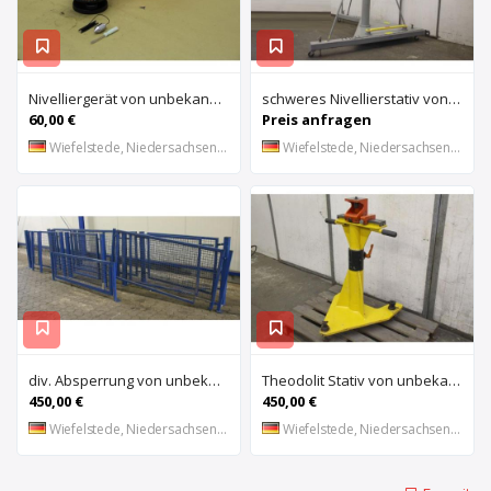
Nivelliergerät von unbekannt – unbekannt
schweres Nivellierstativ von BRUNSON – Model 232
60,00 €
Preis anfragen
Wiefelstede, Niedersachsen, DE
Wiefelstede, Niedersachsen, DE
div. Absperrung von unbekannt – aus Gitter
Theodolit Stativ von unbekannt – verschiebbar verstellbar
450,00 €
450,00 €
Wiefelstede, Niedersachsen, DE
Wiefelstede, Niedersachsen, DE