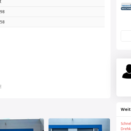
t
998
258
E
Weit
Schne
Drehk