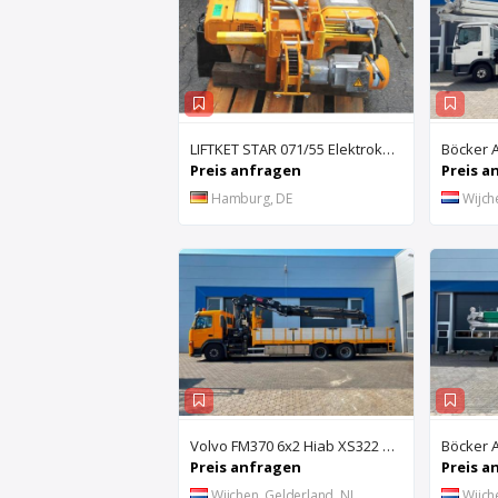
LIFTKET STAR 071/55 Elektrokettenzug 2 Laststränge
Böcker 
Preis anfragen
Preis a
Hamburg, DE
Wijch
Volvo FM370 6x2 Hiab XS322 EP-4hipro Kran
Preis anfragen
Preis a
Wijchen, Gelderland, NL
Wijch