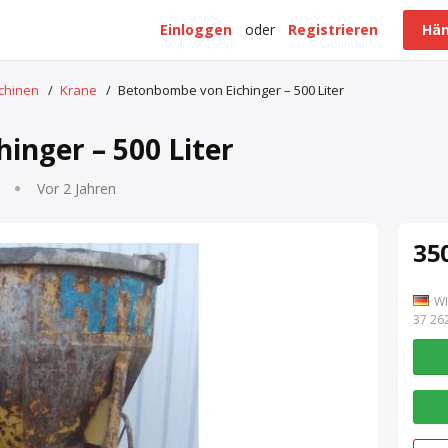
Einloggen
oder
Registrieren
Hän
schinen
/
Krane
/
Betonbombe von Eichinger – 500 Liter
inger – 500 Liter
Vor 2 Jahren
350
WI
7 262