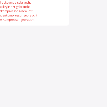
ruckpumpe gebraucht
ulikzylinder gebraucht
nkompressor gebraucht
ubenkompressor gebraucht
er Kompressor gebraucht