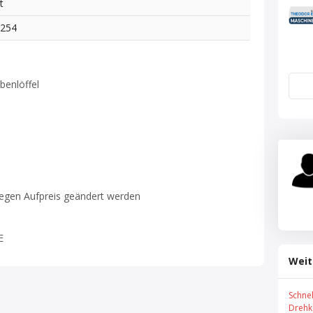
t
9254
abenlöffel
gegen Aufpreis geändert werden
E
Weit
Schne
Drehk