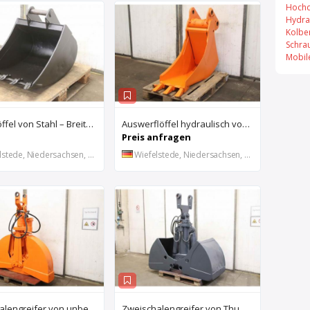
Hochd
Hydra
Kolbe
Schra
Mobil
Baggerlöffel von Stahl – Breite 60 cm
Auswerflöffel hydraulisch von Stahl – Breite 40 cm
Preis anfragen
stede, Niedersachsen, DE
Wiefelstede, Niedersachsen, DE
Zweischalengreifer von unbekannt – Breite 30 cm
Zweischalengreifer von Thumm – Breite 79 cm