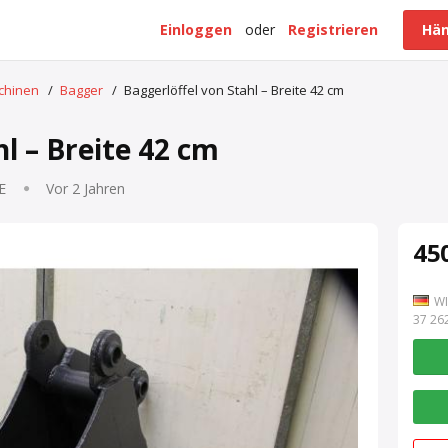
Einloggen
oder
Registrieren
Hän
schinen
/
Bagger
/
Baggerlöffel von Stahl – Breite 42 cm
l – Breite 42 cm
E
Vor 2 Jahren
450
WI
7 262