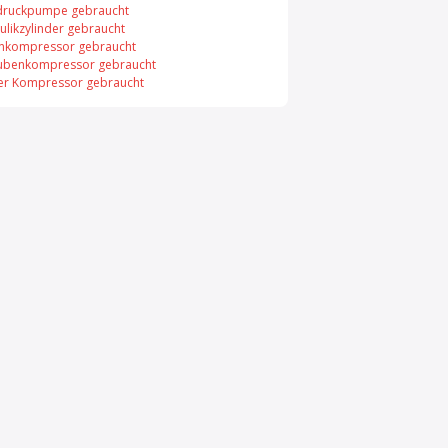
ruckpumpe gebraucht
ulikzylinder gebraucht
nkompressor gebraucht
ubenkompressor gebraucht
er Kompressor gebraucht