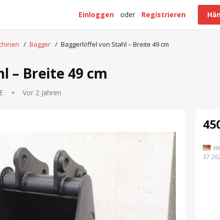
Einloggen
oder
Registrieren
Hän
schinen
/
Bagger
/
Baggerlöffel von Stahl – Breite 49 cm
l – Breite 49 cm
E
Vor 2 Jahren
450
WI
7 262