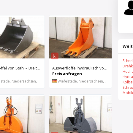
Weit
Schne
Drehk
Baggerlöffel von Stahl – Breite 60 cm
Auswerflöffel hydraulisch von Stahl – Breite 40 cm
Hochd
Preis anfragen
Hydra
stede, Niedersachsen, DE
Wiefelstede, Niedersachsen, DE
Kolbe
Schra
Mobil