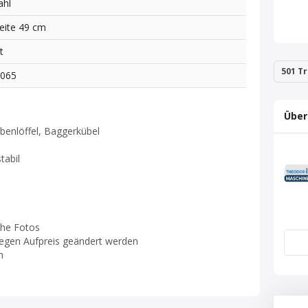
ahl
eite 49 cm
t
501 Tr
3065
Über
rabenlöffel, Baggerkübel
tabil
he Fotos
gegen Aufpreis geändert werden
m