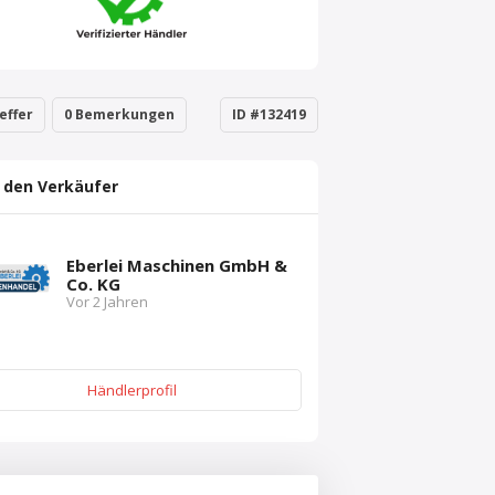
effer
0 Bemerkungen
ID #132419
 den Verkäufer
Eberlei Maschinen GmbH &
Co. KG
Vor 2 Jahren
Händlerprofil