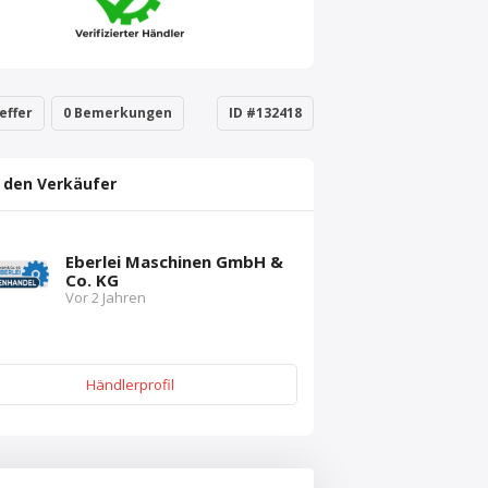
effer
0 Bemerkungen
ID #132418
 den Verkäufer
Eberlei Maschinen GmbH &
Co. KG
Vor 2 Jahren
Händlerprofil