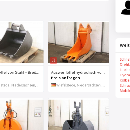
Weit
Schne
Drehk
Hochd
Baggerlöffel von Stahl – Breite 60 cm
Auswerflöffel hydraulisch von Stahl – Breite 40 cm
Hydra
Preis anfragen
Kolbe
stede, Niedersachsen, DE
Wiefelstede, Niedersachsen, DE
Schra
Mobil