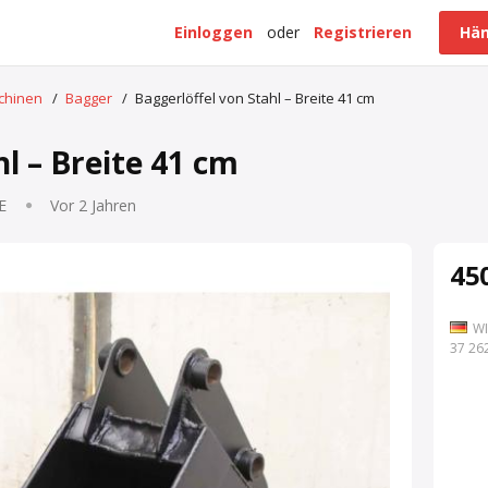
Einloggen
oder
Registrieren
Hän
schinen
/
Bagger
/
Baggerlöffel von Stahl – Breite 41 cm
l – Breite 41 cm
E
Vor 2 Jahren
450
WI
7 262