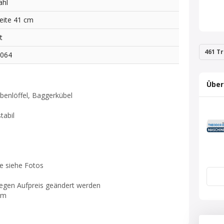
ahl
eite 41 cm
t
461 Tr
3064
Über
rabenlöffel, Baggerkübel
tabil
e siehe Fotos
gegen Aufpreis geändert werden
mm