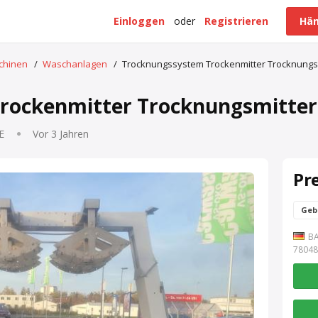
Einloggen
oder
Registrieren
Hän
schinen
/
Waschanlagen
/
Trocknungssystem Trockenmitter Trocknungs
rockenmitter Trocknungsmitter
E
Vor 3 Jahren
Pr
Geb
B
7804