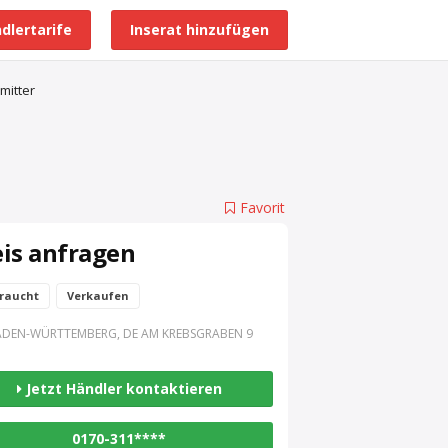
dlertarife
Inserat hinzufügen
Alle Händlerprofile
mitter
Favorit
eis anfragen
raucht
Verkaufen
ADEN-WÜRTTEMBERG, DE AM KREBSGRABEN 9
8
Jetzt Händler kontaktieren
0170-311****