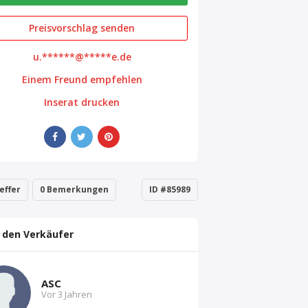
Preisvorschlag senden
u.******@*****e.de
Einem Freund empfehlen
Inserat drucken
effer
0 Bemerkungen
ID #85989
 den Verkäufer
ASC
Vor 3 Jahren