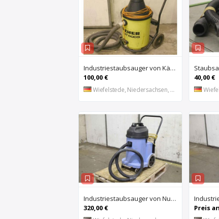
Industriestaubsauger von Kärcher – NT600S
100,00 €
40,00 €
Wiefelstede, Niedersachsen, DE
Wiefel
Industriestaubsauger von Numatic – WVD 900-2
320,00 €
Preis a