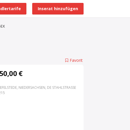
dlertarife
Inserat hinzufügen
Alle Händlerprofile
-EX
Favorit
50,00 €
EFELSTEDE, NIEDERSACHSEN, DE STAHLSTRASSE 3
15