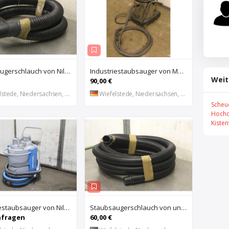
Staubsaugerschlauch von Nilfisk – Z7 22370
Industriestaubsauger von MAUK – Edelstahl 1400 W
Weit
90,00 €
stede, Niedersachsen, DE
Wiefelstede, Niedersachsen, DE
Scheu
Hochd
Kiste
Industriestaubsauger von Nilfisk – GM625-5104
Staubsaugerschlauch von unbekannt – Ø 50 mm 8 m
nfragen
60,00 €