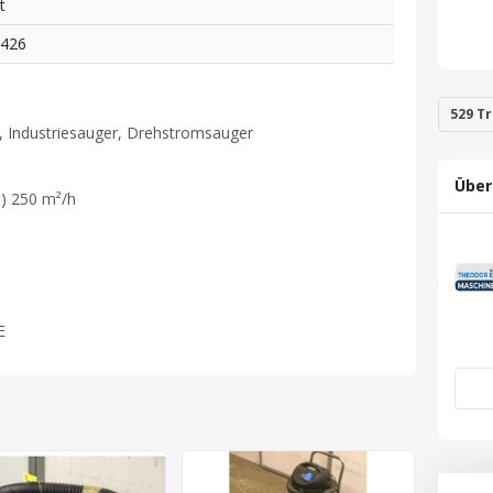
t
3426
529 Tr
r, Industriesauger, Drehstromsauger
Über
) 250 m²/h
E