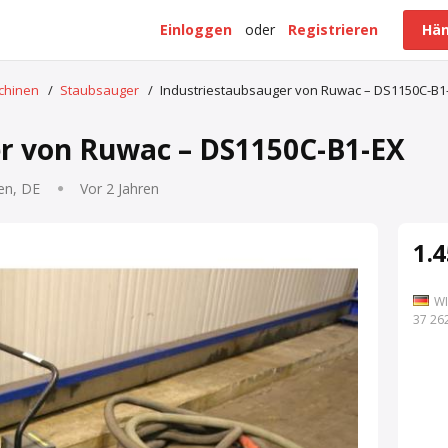
Einloggen
oder
Registrieren
Hän
schinen
/
Staubsauger
/
Industriestaubsauger von Ruwac – DS1150C-B1
r von Ruwac – DS1150C-B1-EX
en, DE
Vor 2 Jahren
1.4
WI
7 262