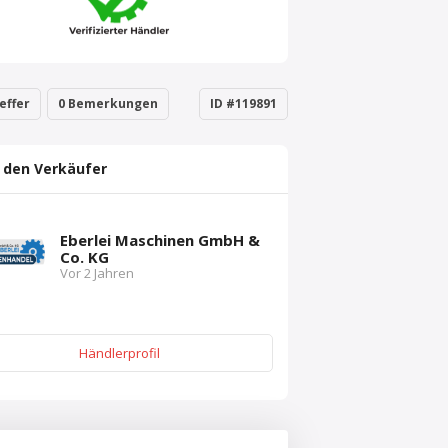
effer
0 Bemerkungen
ID #119891
 den Verkäufer
Eberlei Maschinen GmbH &
Co. KG
Vor 2 Jahren
Händlerprofil