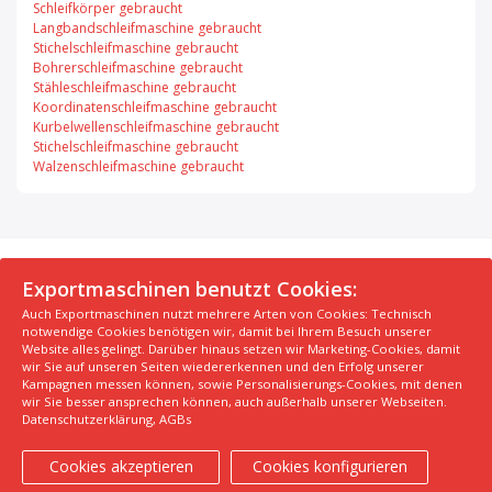
Schleifkörper gebraucht
Langbandschleifmaschine gebraucht
Stichelschleifmaschine gebraucht
Bohrerschleifmaschine gebraucht
Stähleschleifmaschine gebraucht
Koordinatenschleifmaschine gebraucht
Kurbelwellenschleifmaschine gebraucht
Stichelschleifmaschine gebraucht
Walzenschleifmaschine gebraucht
© 2026 Exportmaschinen.de
Exportmaschinen benutzt Cookies:
Auch Exportmaschinen nutzt mehrere Arten von Cookies: Technisch
Über uns
AGB
Datenschutzerklärung
FAQ
notwendige Cookies benötigen wir, damit bei Ihrem Besuch unserer
Impressum
Hersteller
Unsere Top Maschinen #1
Website alles gelingt. Darüber hinaus setzen wir Marketing-Cookies, damit
wir Sie auf unseren Seiten wiedererkennen und den Erfolg unserer
Unsere Top Maschinen #2
Unsere Top Maschinen #3
Kampagnen messen können, sowie Personalisierungs-Cookies, mit denen
Kontaktiere uns
Kindergarten in der Nähe finden
wir Sie besser ansprechen können, auch außerhalb unserer Webseiten.
Datenschutzerklärung
,
AGBs
Cookies akzeptieren
Cookies konfigurieren