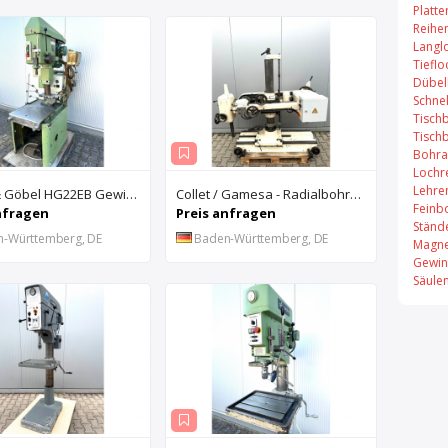
Platt
Reihe
Langl
Tiefl
Dübel
Schne
Tisch
Tisch
Bohra
Lochr
Lehre
Hagen & Göbel HG22EB Gewindebohrmaschine
Collet / Gamesa - Radialbohrmaschine / Mobil einsetzbar mittels Kran
Feinb
nfragen
Preis anfragen
Ständ
n-Württemberg, DE
Baden-Württemberg, DE
Magne
Gewin
Säule