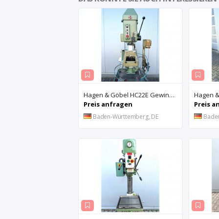
Hagen & Göbel HC22E Gewindebohrmaschine
Preis anfragen
Preis a
Baden-Württemberg, DE
Bade