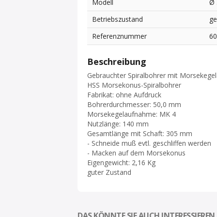
Modell
Ø
Betriebszustand
ge
Referenznummer
6
Beschreibung
Gebrauchter Spiralbohrer mit Morsekeg
HSS Morsekonus-Spiralbohrer
Fabrikat: ohne Aufdruck
Bohrerdurchmesser: 50,0 mm
Morsekegelaufnahme: MK 4
Nutzlänge: 140 mm
Gesamtlänge mit Schaft: 305 mm
- Schneide muß evtl. geschliffen werden
- Macken auf dem Morsekonus
Eigengewicht: 2,16 Kg
guter Zustand
DAS KÖNNTE SIE AUCH INTERESSIEREN