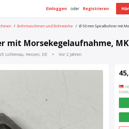
Einloggen
oder
Registrieren
Hän
schinen
/
Bohrmaschinen und Bohrwerke
/
Ø 50 mm Spiralbohrer mit 
er mit Morsekegelaufnahme, MK
ch Lichtenau, Hessen, DE
Vor 2 Jahren
45,
HE
DAIML