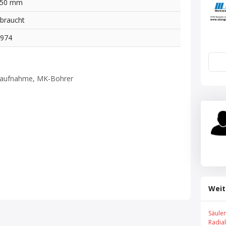
 50 mm
braucht
0974
elaufnahme, MK-Bohrer
Weit
Säule
Radia