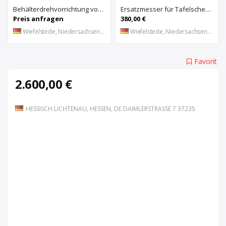
Behälterdrehvorrichtung von unbekannt – Rollenabstand 290 bis 1205 mm
Ersatzmesser für Tafelschere 2 Stück von RAS – Messergröße 49/12/2080 mm
Preis anfragen
380,00 €
Wiefelstede, Niedersachsen, DE
Wiefelstede, Niedersachsen, DE
Favorit
2.600,00 €
HESSISCH LICHTENAU, HESSEN, DE DAIMLERSTRASSE 7 37235