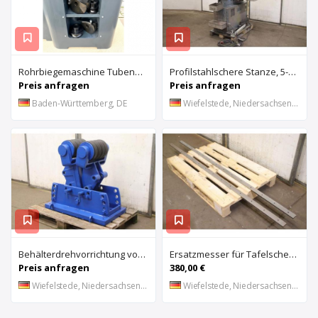
Rohrbiegemaschine Tubend TB 42 hydraulisch Neumaschine
Profilstahlschere Stanze, 5-fach kombiniert von Mubea – HIW 600
Preis anfragen
Preis anfragen
Baden-Württemberg, DE
Wiefelstede, Niedersachsen, DE
Behälterdrehvorrichtung von unbekannt – Rollenabstand 290 bis 1205 mm
Ersatzmesser für Tafelschere 2 Stück von RAS – Messergröße 49/12/2080 mm
Preis anfragen
380,00 €
Wiefelstede, Niedersachsen, DE
Wiefelstede, Niedersachsen, DE