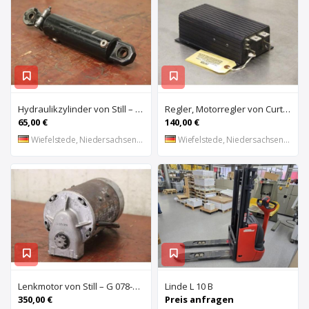
Hydraulikzylinder von Still – Hub 250 mm EFG 1.5/5004
Regler, Motorregler von Curtis – 1205-208
65,00 €
140,00 €
Wiefelstede, Niedersachsen, DE
Wiefelstede, Niedersachsen, DE
Lenkmotor von Still – G 078-14/4.4 EFG 1.5/5004
Linde L 10 B
350,00 €
Preis anfragen