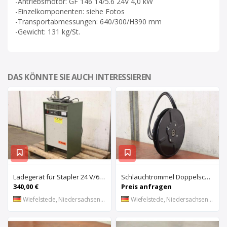
-Antriebsmotor: GF 146 14/5.6 24V 4,0 kW
-Einzelkomponenten: siehe Fotos
-Transportabmessungen: 640/300/H390 mm
-Gewicht: 131 kg/St.
DAS KÖNNTE SIE AUCH INTERESSIEREN
Ladegerät für Stapler 24 V/64 A von DETA – WE 24/64 S
Schlauchtrommel Doppelschlauchtrommel von Flenco – 7039033 10 2007 A-3
340,00 €
Preis anfragen
Wiefelstede, Niedersachsen, DE
Wiefelstede, Niedersachsen, DE