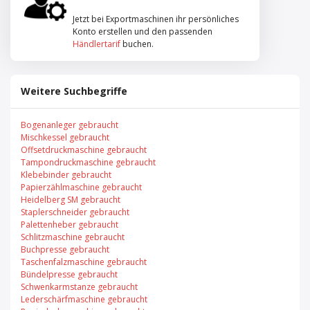
Jetzt bei Exportmaschinen ihr persönliches
Konto erstellen und den passenden
Händlertarif
buchen.
Weitere Suchbegriffe
Bogenanleger gebraucht
Mischkessel gebraucht
Offsetdruckmaschine gebraucht
Tampondruckmaschine gebraucht
Klebebinder gebraucht
Papierzählmaschine gebraucht
Heidelberg SM gebraucht
Staplerschneider gebraucht
Palettenheber gebraucht
Schlitzmaschine gebraucht
Buchpresse gebraucht
Taschenfalzmaschine gebraucht
Bündelpresse gebraucht
Schwenkarmstanze gebraucht
Lederschärfmaschine gebraucht