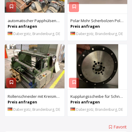
automatischer Papphülsenschneider / Hülsenschneidmaschine / Kernschneider 1600 HS
Polar Mohr Scherbolzen Polar 115
Preis anfragen
Preis anfragen
Dabergotz, Brandenburg, DE
Dabergotz, Brandenburg, DE
Rollenschneider mit Kreismesser und mobile Auf- oder Abrollung
Kupplungsscheibe für Schneidemaschine Wohlenberg 137 MCS
Preis anfragen
Preis anfragen
Dabergotz, Brandenburg, DE
Dabergotz, Brandenburg, DE
Favorit