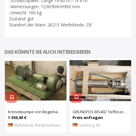
-Schlauchpaket: Länge 1x 60 m / 1x 6 m
-Abmessungen: 1230/900/H960 mm
-Gewicht: 160 kg
Zustand: gut
Standort der Ware: 26215 Wiefelstede, DE
DAS KÖNNTE SIE AUCH INTERESSIEREN
Kreiselpumpe von Begemann** – K280-80
GRUNDFOS MS402 Tiefbrunnenpumpe
1.550,00 €
Preis anfragen
Wiefelstede, Niedersachsen, DE
Hamburg, DE