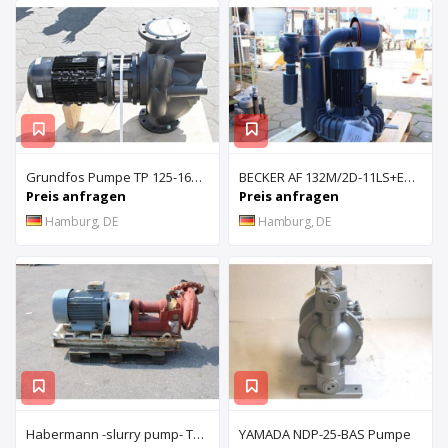
Grundfos Pumpe TP 125-160/4 A-F-A-BAQE
BECKER AF 132M/2D-11LS+E3/2106
Preis anfragen
Preis anfragen
Hamburg, DE
Hamburg, DE
Habermann -slurry pump- Typ: RPL 54/71
YAMADA NDP-25-BAS Pumpe