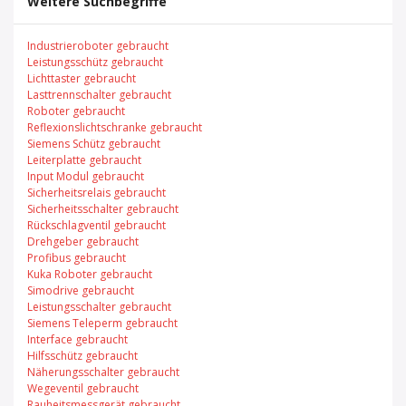
Weitere Suchbegriffe
Industrieroboter gebraucht
Leistungsschütz gebraucht
Lichttaster gebraucht
Lasttrennschalter gebraucht
Roboter gebraucht
Reflexionslichtschranke gebraucht
Siemens Schütz gebraucht
Leiterplatte gebraucht
Input Modul gebraucht
Sicherheitsrelais gebraucht
Sicherheitsschalter gebraucht
Rückschlagventil gebraucht
Drehgeber gebraucht
Profibus gebraucht
Kuka Roboter gebraucht
Simodrive gebraucht
Leistungsschalter gebraucht
Siemens Teleperm gebraucht
Interface gebraucht
Hilfsschütz gebraucht
Näherungsschalter gebraucht
Wegeventil gebraucht
Rauheitsmessgerät gebraucht