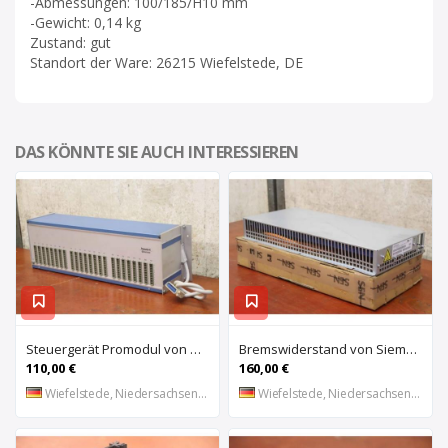
-Abmessungen: 100/185/H10 mm
-Gewicht: 0,14 kg
Zustand: gut
Standort der Ware: 26215 Wiefelstede, DE
DAS KÖNNTE SIE AUCH INTERESSIEREN
Steuergerät Promodul von Schleicher Ilsemann – KEG 24-30 KCD 1
Bremswiderstand von Siemens – 6SL3100-1BE21-3AA0
110,00 €
160,00 €
Wiefelstede, Niedersachsen, DE
Wiefelstede, Niedersachsen, DE