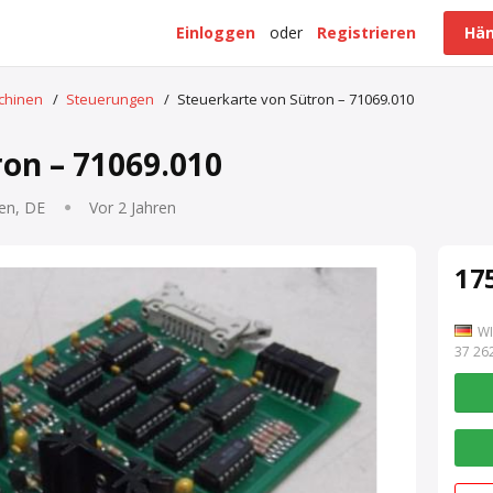
Einloggen
oder
Registrieren
Hän
schinen
/
Steuerungen
/
Steuerkarte von Sütron – 71069.010
ron – 71069.010
en, DE
Vor 2 Jahren
175
WI
7 262