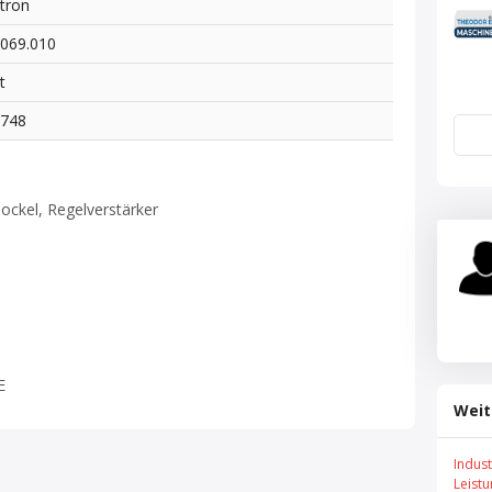
tron
069.010
t
3748
ockel, Regelverstärker
E
Weit
Indus
Leist