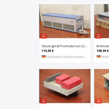
Steuergerät Promodul von Schleicher Ilsemann – KEG 24-30 KCD 1
110,00 €
160,00 €
Wiefelstede, Niedersachsen, DE
Wiefel