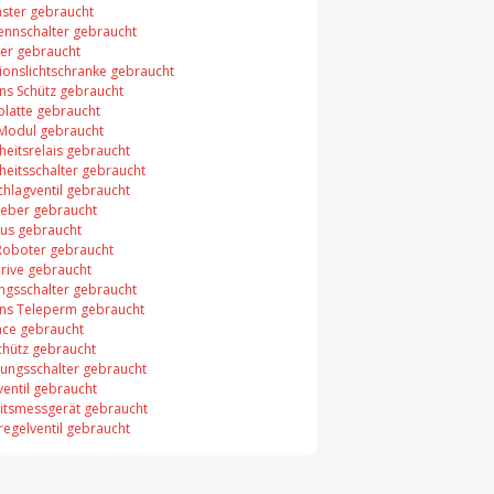
aster gebraucht
rennschalter gebraucht
er gebraucht
xionslichtschranke gebraucht
ns Schütz gebraucht
platte gebraucht
 Modul gebraucht
heitsrelais gebraucht
heitsschalter gebraucht
chlagventil gebraucht
eber gebraucht
bus gebraucht
Roboter gebraucht
rive gebraucht
ungsschalter gebraucht
ns Teleperm gebraucht
face gebraucht
chütz gebraucht
ungsschalter gebraucht
entil gebraucht
itsmessgerät gebraucht
regelventil gebraucht