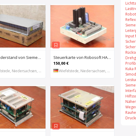
Lichtt
Lastt
Robot
Refle
Sieme
Leiter
Input
Sicher
Sicher
Rücks
Bremswiderstand von Siemens – 6SL3100-1BE21-3AA0
Steuerkarte von Robosoft HACO – HACC 013 PPES 30135
Drehg
150,00 €
Profi
Kuka 
stede, Niedersachsen, DE
Wiefelstede, Niedersachsen, DE
Simod
Leist
Sieme
Inter
Hilfss
Näher
Wegev
Rauhe
Druck