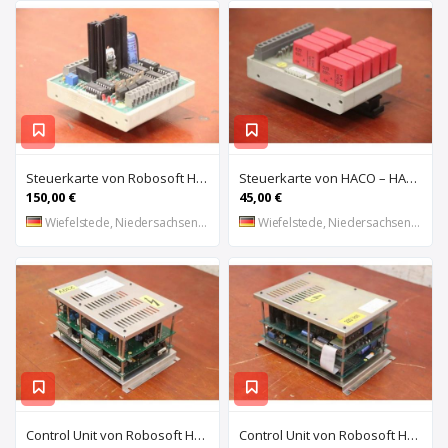
Steuerkarte von Robosoft HACO – HACC 013 PPES 30135
Steuerkarte von HACO – HACE 032 PPES 30135
150,00 €
45,00 €
Wiefelstede, Niedersachsen, DE
Wiefelstede, Niedersachsen, DE
Control Unit von Robosoft HACO – 411-1153 PPES 30135
Control Unit von Robosoft HACO – 411-1084 / 412-0112 / 412-0094 PPES 30135