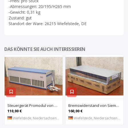
-Preis: pro Stück
-Abmessungen: 20/195/H265 mm
-Gewicht: 0,31 kg
Zustand: gut
Standort der Ware: 26215 Wiefelstede, DE
DAS KÖNNTE SIE AUCH INTERESSIEREN
Steuergerät Promodul von Schleicher Ilsemann – KEG 24-30 KCD 1
Bremswiderstand von Siemens – 6SL3100-1BE21-3AA0
110,00 €
160,00 €
Wiefelstede, Niedersachsen, DE
Wiefelstede, Niedersachsen, DE