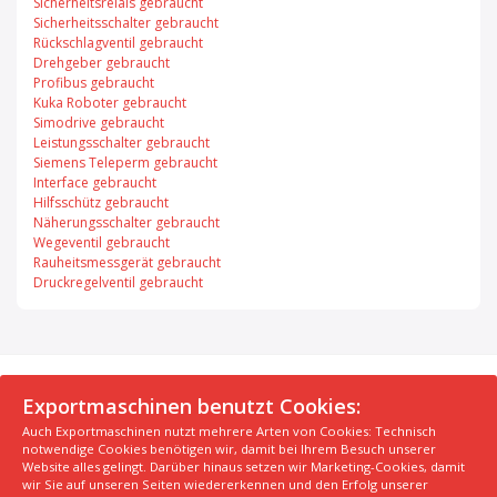
Sicherheitsrelais gebraucht
Sicherheitsschalter gebraucht
Rückschlagventil gebraucht
Drehgeber gebraucht
Profibus gebraucht
Kuka Roboter gebraucht
Simodrive gebraucht
Leistungsschalter gebraucht
Siemens Teleperm gebraucht
Interface gebraucht
Hilfsschütz gebraucht
Näherungsschalter gebraucht
Wegeventil gebraucht
Rauheitsmessgerät gebraucht
Druckregelventil gebraucht
© 2026 Exportmaschinen.de
Exportmaschinen benutzt Cookies:
Auch Exportmaschinen nutzt mehrere Arten von Cookies: Technisch
Über uns
AGB
Datenschutzerklärung
FAQ
notwendige Cookies benötigen wir, damit bei Ihrem Besuch unserer
Impressum
Hersteller
Unsere Top Maschinen #1
Website alles gelingt. Darüber hinaus setzen wir Marketing-Cookies, damit
wir Sie auf unseren Seiten wiedererkennen und den Erfolg unserer
Unsere Top Maschinen #2
Unsere Top Maschinen #3