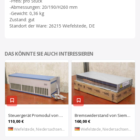
-Preis: pro Stück
-Abmessungen: 20/190/H260 mm
-Gewicht: 0,36 kg
Zustand: gut
Standort der Ware: 26215 Wiefelstede, DE
DAS KÖNNTE SIE AUCH INTERESSIEREN
Steuergerät Promodul von Schleicher Ilsemann – KEG 24-30 KCD 1
Bremswiderstand von Siemens – 6SL3100-1BE21-3AA0
110,00 €
160,00 €
Wiefelstede, Niedersachsen, DE
Wiefelstede, Niedersachsen, DE