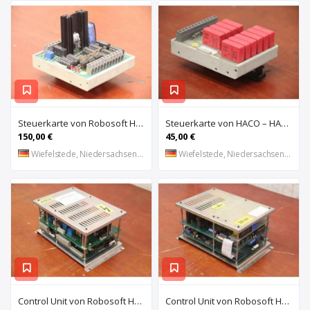
Steuerkarte von Robosoft HACO – HACC 013 PPES 30135
Steuerkarte von HACO – HACE 032 PPES 30135
150,00 €
45,00 €
Wiefelstede, Niedersachsen, DE
Wiefelstede, Niedersachsen, DE
Control Unit von Robosoft HACO – 411-1153 PPES 30135
Control Unit von Robosoft HACO – 411-1084 / 412-0112 / 412-0094 PPES 30135