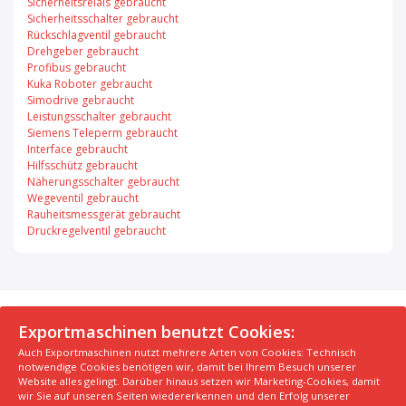
Sicherheitsrelais gebraucht
Sicherheitsschalter gebraucht
Rückschlagventil gebraucht
Drehgeber gebraucht
Profibus gebraucht
Kuka Roboter gebraucht
Simodrive gebraucht
Leistungsschalter gebraucht
Siemens Teleperm gebraucht
Interface gebraucht
Hilfsschütz gebraucht
Näherungsschalter gebraucht
Wegeventil gebraucht
Rauheitsmessgerät gebraucht
Druckregelventil gebraucht
© 2026 Exportmaschinen.de
Exportmaschinen benutzt Cookies:
Auch Exportmaschinen nutzt mehrere Arten von Cookies: Technisch
Über uns
AGB
Datenschutzerklärung
FAQ
notwendige Cookies benötigen wir, damit bei Ihrem Besuch unserer
Impressum
Hersteller
Unsere Top Maschinen #1
Website alles gelingt. Darüber hinaus setzen wir Marketing-Cookies, damit
wir Sie auf unseren Seiten wiedererkennen und den Erfolg unserer
Unsere Top Maschinen #2
Unsere Top Maschinen #3