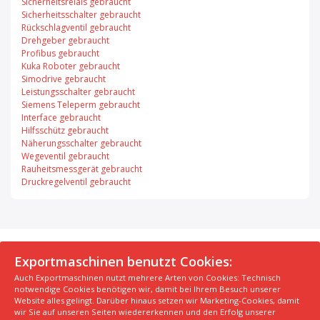
Sicherheitsrelais gebraucht
Sicherheitsschalter gebraucht
Rückschlagventil gebraucht
Drehgeber gebraucht
Profibus gebraucht
Kuka Roboter gebraucht
Simodrive gebraucht
Leistungsschalter gebraucht
Siemens Teleperm gebraucht
Interface gebraucht
Hilfsschütz gebraucht
Näherungsschalter gebraucht
Wegeventil gebraucht
Rauheitsmessgerät gebraucht
Druckregelventil gebraucht
© 2026 Exportmaschinen.de
Exportmaschinen benutzt Cookies:
Auch Exportmaschinen nutzt mehrere Arten von Cookies: Technisch
Über uns
AGB
Datenschutzerklärung
FAQ
notwendige Cookies benötigen wir, damit bei Ihrem Besuch unserer
Impressum
Hersteller
Unsere Top Maschinen #1
Website alles gelingt. Darüber hinaus setzen wir Marketing-Cookies, damit
wir Sie auf unseren Seiten wiedererkennen und den Erfolg unserer
Unsere Top Maschinen #2
Unsere Top Maschinen #3