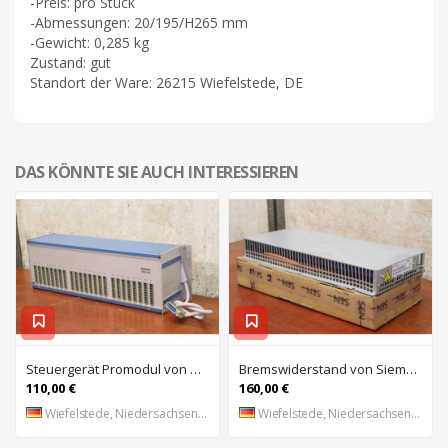
-Preis: pro Stück
-Abmessungen: 20/195/H265 mm
-Gewicht: 0,285 kg
Zustand: gut
Standort der Ware: 26215 Wiefelstede, DE
DAS KÖNNTE SIE AUCH INTERESSIEREN
Steuergerät Promodul von Schleicher Ilsemann – KEG 24-30 KCD 1
Bremswiderstand von Siemens – 6SL3100-1BE21-3AA0
110,00 €
160,00 €
Wiefelstede, Niedersachsen, DE
Wiefelstede, Niedersachsen, DE