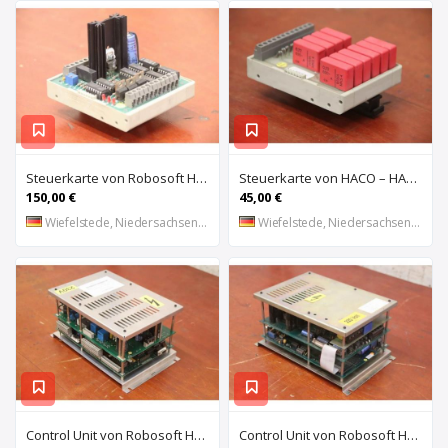
Steuerkarte von Robosoft HACO – HACC 013 PPES 30135
Steuerkarte von HACO – HACE 032 PPES 30135
150,00 €
45,00 €
Wiefelstede, Niedersachsen, DE
Wiefelstede, Niedersachsen, DE
Control Unit von Robosoft HACO – 411-1153 PPES 30135
Control Unit von Robosoft HACO – 411-1084 / 412-0112 / 412-0094 PPES 30135