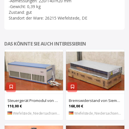
-Abmessungen: 220/140/H20 mm
-Gewicht: 0,39 kg
Zustand: gut
Standort der Ware: 26215 Wiefelstede, DE
DAS KÖNNTE SIE AUCH INTERESSIEREN
Steuergerät Promodul von Schleicher Ilsemann – KEG 24-30 KCD 1
Bremswiderstand von Siemens – 6SL3100-1BE21-3AA0
110,00 €
160,00 €
Wiefelstede, Niedersachsen, DE
Wiefelstede, Niedersachsen, DE