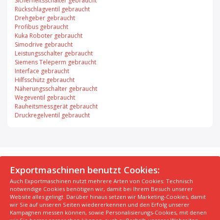
Sicherheitsschalter gebraucht
Rückschlagventil gebraucht
Drehgeber gebraucht
Profibus gebraucht
Kuka Roboter gebraucht
Simodrive gebraucht
Leistungsschalter gebraucht
Siemens Teleperm gebraucht
Interface gebraucht
Hilfsschütz gebraucht
Näherungsschalter gebraucht
Wegeventil gebraucht
Rauheitsmessgerät gebraucht
Druckregelventil gebraucht
© 2026 Exportmaschinen.de
Exportmaschinen benutzt Cookies:
Auch Exportmaschinen nutzt mehrere Arten von Cookies: Technisch
Über uns
AGB
Datenschutzerklärung
FAQ
notwendige Cookies benötigen wir, damit bei Ihrem Besuch unserer
Impressum
Hersteller
Unsere Top Maschinen #1
Website alles gelingt. Darüber hinaus setzen wir Marketing-Cookies, damit
wir Sie auf unseren Seiten wiedererkennen und den Erfolg unserer
Unsere Top Maschinen #2
Unsere Top Maschinen #3
Kampagnen messen können, sowie Personalisierungs-Cookies, mit denen