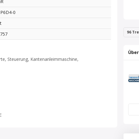
uR
CP6D4-0
t
96 Tre
3757
Über
te, Steuerung, Kantenanleimmaschine,
E