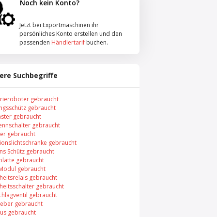
Noch kein Konto?
Jetzt bei Exportmaschinen ihr
persönliches Konto erstellen und den
passenden
Händlertarif
buchen.
ere Suchbegriffe
trieroboter gebraucht
ungsschütz gebraucht
aster gebraucht
rennschalter gebraucht
er gebraucht
xionslichtschranke gebraucht
ns Schütz gebraucht
platte gebraucht
 Modul gebraucht
heitsrelais gebraucht
heitsschalter gebraucht
chlagventil gebraucht
eber gebraucht
bus gebraucht