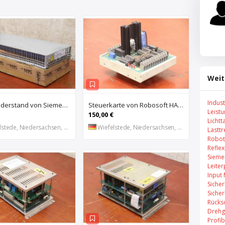
Weit
Indus
Bremswiderstand von Siemens – 6SL3100-1BE21-3AA0
Steuerkarte von Robosoft HACO – HACC 013 PPES 30135
Leist
150,00 €
Lichtt
stede, Niedersachsen, DE
Wiefelstede, Niedersachsen, DE
Lastt
Robot
Refle
Sieme
Leiter
Input
Sicher
Sicher
Rücks
Drehg
Profi