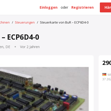
Einloggen
oder
Registrieren
Hän
schinen
/
Steuerungen
/
Steuerkarte von BuR – ECP6D4-0
 – ECP6D4-0
en, DE
Vor 2 Jahren
290
WI
7 262