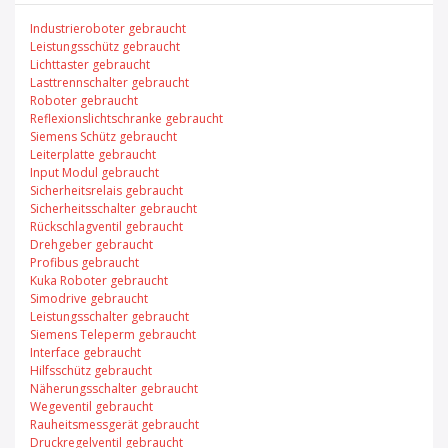
Industrieroboter gebraucht
Leistungsschütz gebraucht
Lichttaster gebraucht
Lasttrennschalter gebraucht
Roboter gebraucht
Reflexionslichtschranke gebraucht
Siemens Schütz gebraucht
Leiterplatte gebraucht
Input Modul gebraucht
Sicherheitsrelais gebraucht
Sicherheitsschalter gebraucht
Rückschlagventil gebraucht
Drehgeber gebraucht
Profibus gebraucht
Kuka Roboter gebraucht
Simodrive gebraucht
Leistungsschalter gebraucht
Siemens Teleperm gebraucht
Interface gebraucht
Hilfsschütz gebraucht
Näherungsschalter gebraucht
Wegeventil gebraucht
Rauheitsmessgerät gebraucht
Druckregelventil gebraucht