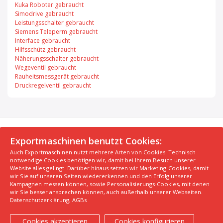
Kuka Roboter gebraucht
Simodrive gebraucht
Leistungsschalter gebraucht
Siemens Teleperm gebraucht
Interface gebraucht
Hilfsschütz gebraucht
Näherungsschalter gebraucht
Wegeventil gebraucht
Rauheitsmessgerät gebraucht
Druckregelventil gebraucht
© 2026 Exportmaschinen.de
Exportmaschinen benutzt Cookies:
Auch Exportmaschinen nutzt mehrere Arten von Cookies: Technisch
Über uns
AGB
Datenschutzerklärung
FAQ
notwendige Cookies benötigen wir, damit bei Ihrem Besuch unserer
Impressum
Hersteller
Unsere Top Maschinen #1
Website alles gelingt. Darüber hinaus setzen wir Marketing-Cookies, damit
wir Sie auf unseren Seiten wiedererkennen und den Erfolg unserer
Unsere Top Maschinen #2
Unsere Top Maschinen #3
Kampagnen messen können, sowie Personalisierungs-Cookies, mit denen
Kontaktiere uns
Kindergarten in der Nähe finden
wir Sie besser ansprechen können, auch außerhalb unserer Webseiten.
Datenschutzerklärung
,
AGBs
Cookies akzeptieren
Cookies konfigurieren