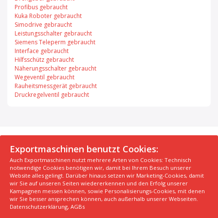
Profibus gebraucht
Kuka Roboter gebraucht
Simodrive gebraucht
Leistungsschalter gebraucht
Siemens Teleperm gebraucht
Interface gebraucht
Hilfsschütz gebraucht
Näherungsschalter gebraucht
Wegeventil gebraucht
Rauheitsmessgerät gebraucht
Druckregelventil gebraucht
© 2026 Exportmaschinen.de
Exportmaschinen benutzt Cookies:
Auch Exportmaschinen nutzt mehrere Arten von Cookies: Technisch
Über uns
AGB
Datenschutzerklärung
FAQ
notwendige Cookies benötigen wir, damit bei Ihrem Besuch unserer
Impressum
Hersteller
Unsere Top Maschinen #1
Website alles gelingt. Darüber hinaus setzen wir Marketing-Cookies, damit
wir Sie auf unseren Seiten wiedererkennen und den Erfolg unserer
Unsere Top Maschinen #2
Unsere Top Maschinen #3
Kampagnen messen können, sowie Personalisierungs-Cookies, mit denen
Kontaktiere uns
Kindergarten in der Nähe finden
wir Sie besser ansprechen können, auch außerhalb unserer Webseiten.
Datenschutzerklärung
,
AGBs