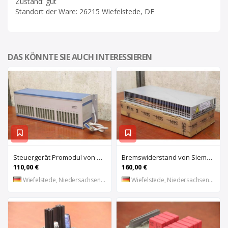
Zustand: gut
Standort der Ware: 26215 Wiefelstede, DE
DAS KÖNNTE SIE AUCH INTERESSIEREN
Steuergerät Promodul von Schleicher Ilsemann – KEG 24-30 KCD 1
Bremswiderstand von Siemens – 6SL3100-1BE21-3AA0
110,00 €
160,00 €
Wiefelstede, Niedersachsen, DE
Wiefelstede, Niedersachsen, DE