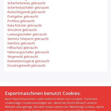
Sicherheitsrelais gebraucht
Sicherheitsschalter gebraucht
Rückschlagventil gebraucht
Drehgeber gebraucht
Profibus gebraucht
Kuka Roboter gebraucht
Simodrive gebraucht
Leistungsschalter gebraucht
Siemens Teleperm gebraucht
Interface gebraucht
Hilfsschütz gebraucht
Näherungsschalter gebraucht
Wegeventil gebraucht
Rauheitsmessgerät gebraucht
Druckregelventil gebraucht
© 2026 Exportmaschinen.de
Exportmaschinen benutzt Cookies:
Auch Exportmaschinen nutzt mehrere Arten von Cookies: Technisch
Über uns
AGB
Datenschutzerklärung
FAQ
notwendige Cookies benötigen wir, damit bei Ihrem Besuch unserer
Impressum
Hersteller
Unsere Top Maschinen #1
Website alles gelingt. Darüber hinaus setzen wir Marketing-Cookies, damit
wir Sie auf unseren Seiten wiedererkennen und den Erfolg unserer