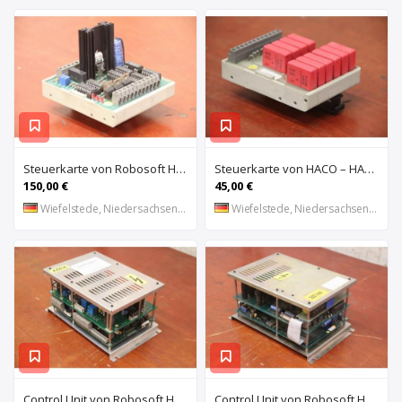
Steuerkarte von Robosoft HACO – HACC 013 PPES 30135
Steuerkarte von HACO – HACE 032 PPES 30135
150,00 €
45,00 €
Wiefelstede, Niedersachsen, DE
Wiefelstede, Niedersachsen, DE
Control Unit von Robosoft HACO – 411-1153 PPES 30135
Control Unit von Robosoft HACO – 411-1084 / 412-0112 / 412-0094 PPES 30135