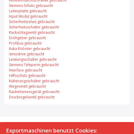
Reflexionslichtschranke gebraucht
Siemens Schütz gebraucht
Leiterplatte gebraucht
Input Modul gebraucht
Sicherheitsrelais gebraucht
Sicherheitsschalter gebraucht
Rückschlagventil gebraucht
Drehgeber gebraucht
Profibus gebraucht
Kuka Roboter gebraucht
Simodrive gebraucht
Leistungsschalter gebraucht
Siemens Teleperm gebraucht
Interface gebraucht
Hilfsschütz gebraucht
Näherungsschalter gebraucht
Wegeventil gebraucht
Rauheitsmessgerät gebraucht
Druckregelventil gebraucht
© 2026 Exportmaschinen.de
Exportmaschinen benutzt Cookies: