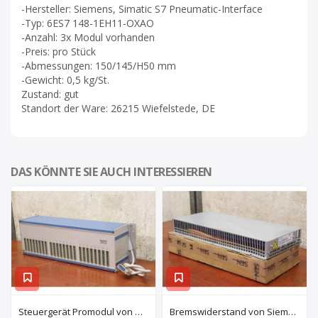
-Hersteller: Siemens, Simatic S7 Pneumatic-Interface
-Typ: 6ES7 148-1EH11-OXAO
-Anzahl: 3x Modul vorhanden
-Preis: pro Stück
-Abmessungen: 150/145/H50 mm
-Gewicht: 0,5 kg/St.
Zustand: gut
Standort der Ware: 26215 Wiefelstede, DE
DAS KÖNNTE SIE AUCH INTERESSIEREN
Steuergerät Promodul von Schleicher Ilsemann – KEG 24-30 KCD 1
Bremswiderstand von Siemens – 6SL3100-1BE21-3AA0