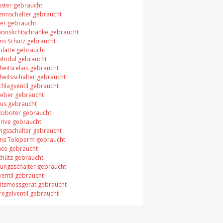
aster gebraucht
rennschalter gebraucht
er gebraucht
xionslichtschranke gebraucht
ns Schütz gebraucht
platte gebraucht
 Modul gebraucht
heitsrelais gebraucht
heitsschalter gebraucht
chlagventil gebraucht
eber gebraucht
bus gebraucht
Roboter gebraucht
rive gebraucht
ungsschalter gebraucht
ns Teleperm gebraucht
face gebraucht
chütz gebraucht
ungsschalter gebraucht
entil gebraucht
itsmessgerät gebraucht
regelventil gebraucht