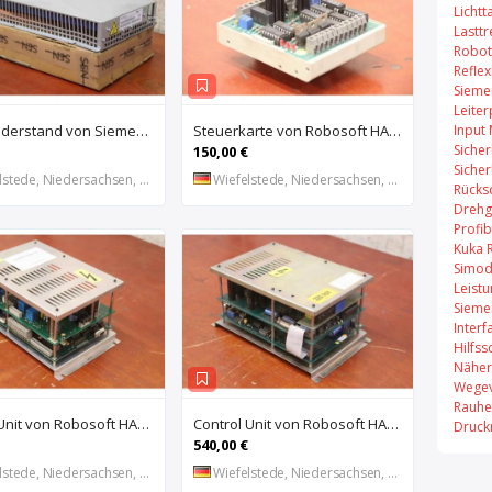
Lichtt
Lastt
Robot
Refle
Sieme
Leiter
Input
Bremswiderstand von Siemens – 6SL3100-1BE21-3AA0
Steuerkarte von Robosoft HACO – HACC 013 PPES 30135
Sicher
150,00 €
Sicher
stede, Niedersachsen, DE
Wiefelstede, Niedersachsen, DE
Rücks
Drehg
Profi
Kuka 
Simod
Leist
Sieme
Inter
Hilfss
Näher
Wegev
Rauhe
Control Unit von Robosoft HACO – 411-1153 PPES 30135
Control Unit von Robosoft HACO – 411-1084 / 412-0112 / 412-0094 PPES 30135
Druck
540,00 €
stede, Niedersachsen, DE
Wiefelstede, Niedersachsen, DE