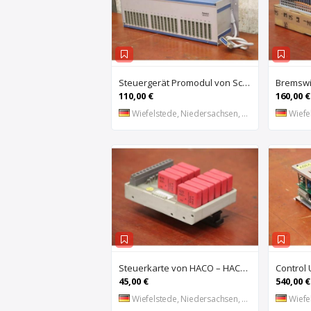
Steuergerät Promodul von Schleicher Ilsemann – KEG 24-30 KCD 1
110,00 €
160,00 €
Wiefelstede, Niedersachsen, DE
Wiefel
Steuerkarte von HACO – HACE 032 PPES 30135
45,00 €
540,00 €
Wiefelstede, Niedersachsen, DE
Wiefel