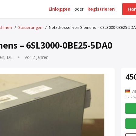
Einloggen
oder
Registrieren
Hän
schinen
/
Steuerungen
/
Netzdrossel von Siemens – 6SL3000-0BE25-5DA
mens – 6SL3000-0BE25-5DA0
en, DE
Vor 2 Jahren
450
WI
7 262