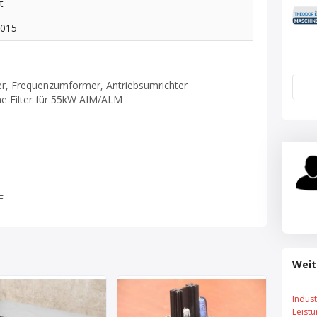
t
1015
ter, Frequenzumformer, Antriebsumrichter
e Filter für 55kW AIM/ALM
E
Weit
Indus
Leist