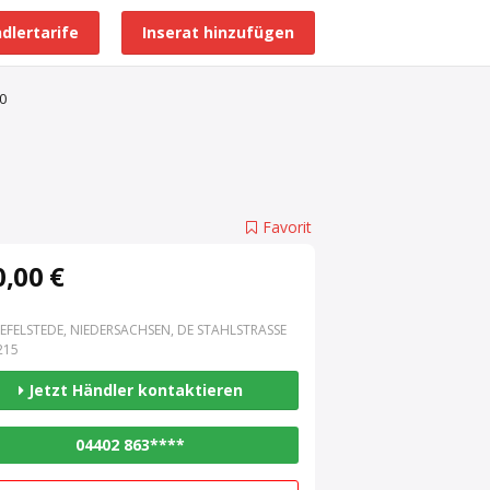
dlertarife
Inserat hinzufügen
Alle Händlerprofile
0
Favorit
,00 €
EFELSTEDE, NIEDERSACHSEN, DE STAHLSTRASSE 3
15
Jetzt Händler kontaktieren
04402 863****