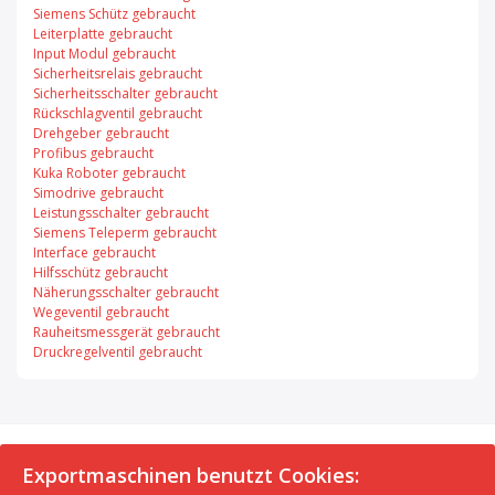
Siemens Schütz gebraucht
Leiterplatte gebraucht
Input Modul gebraucht
Sicherheitsrelais gebraucht
Sicherheitsschalter gebraucht
Rückschlagventil gebraucht
Drehgeber gebraucht
Profibus gebraucht
Kuka Roboter gebraucht
Simodrive gebraucht
Leistungsschalter gebraucht
Siemens Teleperm gebraucht
Interface gebraucht
Hilfsschütz gebraucht
Näherungsschalter gebraucht
Wegeventil gebraucht
Rauheitsmessgerät gebraucht
Druckregelventil gebraucht
© 2026 Exportmaschinen.de
Exportmaschinen benutzt Cookies: