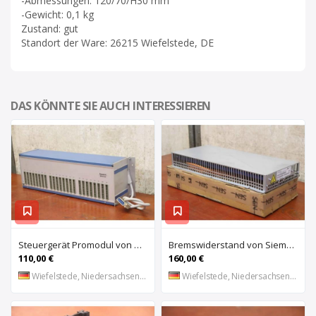
-Abmessungen: 120/70/H30 mm
-Gewicht: 0,1 kg
Zustand: gut
Standort der Ware: 26215 Wiefelstede, DE
DAS KÖNNTE SIE AUCH INTERESSIEREN
Steuergerät Promodul von Schleicher Ilsemann – KEG 24-30 KCD 1
Bremswiderstand von Siemens – 6SL3100-1BE21-3AA0
110,00 €
160,00 €
Wiefelstede, Niedersachsen, DE
Wiefelstede, Niedersachsen, DE