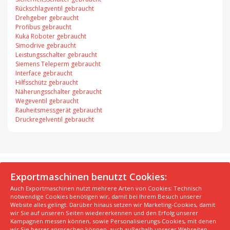
Rückschlagventil gebraucht
Drehgeber gebraucht
Profibus gebraucht
Kuka Roboter gebraucht
Simodrive gebraucht
Leistungsschalter gebraucht
Siemens Teleperm gebraucht
Interface gebraucht
Hilfsschütz gebraucht
Näherungsschalter gebraucht
Wegeventil gebraucht
Rauheitsmessgerät gebraucht
Druckregelventil gebraucht
© 2026 Exportmaschinen.de
Exportmaschinen benutzt Cookies:
Auch Exportmaschinen nutzt mehrere Arten von Cookies: Technisch
Über uns
AGB
Datenschutzerklärung
FAQ
notwendige Cookies benötigen wir, damit bei Ihrem Besuch unserer
Impressum
Hersteller
Unsere Top Maschinen #1
Website alles gelingt. Darüber hinaus setzen wir Marketing-Cookies, damit
wir Sie auf unseren Seiten wiedererkennen und den Erfolg unserer
Unsere Top Maschinen #2
Unsere Top Maschinen #3
Kampagnen messen können, sowie Personalisierungs-Cookies, mit denen
Kontaktiere uns
Kindergarten in der Nähe finden
wir Sie besser ansprechen können, auch außerhalb unserer Webseiten.