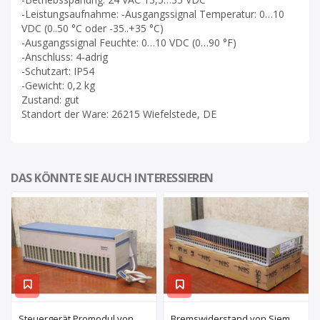
-Leistungsaufnahme: -Ausgangssignal Temperatur: 0…10
VDC (0..50 °C oder -35..+35 °C)
-Ausgangssignal Feuchte: 0…10 VDC (0…90 °F)
-Anschluss: 4-adrig
-Schutzart: IP54
-Gewicht: 0,2 kg
Zustand: gut
Standort der Ware: 26215 Wiefelstede, DE
DAS KÖNNTE SIE AUCH INTERESSIEREN
Steuergerät Promodul von Schleicher Ilsemann – KEG 24-30 KCD 1
Bremswiderstand von Siemens – 6SL3100-1BE21-3AA0