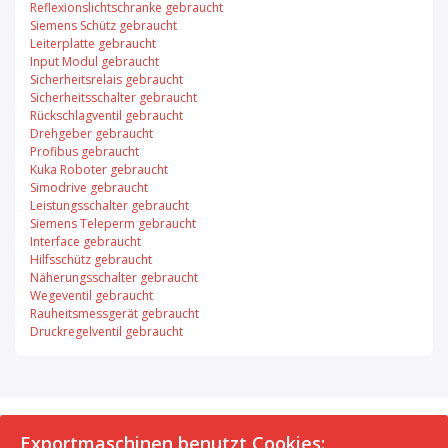
Reflexionslichtschranke gebraucht
Siemens Schütz gebraucht
Leiterplatte gebraucht
Input Modul gebraucht
Sicherheitsrelais gebraucht
Sicherheitsschalter gebraucht
Rückschlagventil gebraucht
Drehgeber gebraucht
Profibus gebraucht
Kuka Roboter gebraucht
Simodrive gebraucht
Leistungsschalter gebraucht
Siemens Teleperm gebraucht
Interface gebraucht
Hilfsschütz gebraucht
Näherungsschalter gebraucht
Wegeventil gebraucht
Rauheitsmessgerät gebraucht
Druckregelventil gebraucht
© 2026 Exportmaschinen.de
Exportmaschinen benutzt Cookies: