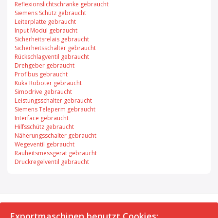
Reflexionslichtschranke gebraucht
Siemens Schütz gebraucht
Leiterplatte gebraucht
Input Modul gebraucht
Sicherheitsrelais gebraucht
Sicherheitsschalter gebraucht
Rückschlagventil gebraucht
Drehgeber gebraucht
Profibus gebraucht
Kuka Roboter gebraucht
Simodrive gebraucht
Leistungsschalter gebraucht
Siemens Teleperm gebraucht
Interface gebraucht
Hilfsschütz gebraucht
Näherungsschalter gebraucht
Wegeventil gebraucht
Rauheitsmessgerät gebraucht
Druckregelventil gebraucht
© 2026 Exportmaschinen.de
Exportmaschinen benutzt Cookies: