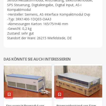
Sensor/Aktuatorrmodul, Anschaltung, Elektronikmodule,
SPS Steuerung, Digitaleingabe, Digital Input, AS-i
Kompaktmodul
-Hersteller: Siemens, AS-Interface Kompaktmodul Ovp
-Typ: 3RK1400-1DQ03-OAA3
-Abmessungen Karton: 165/75/H40 mm
-Gewicht: 0,2 kg
Zustand: sehr gut
Standort der Ware: 26215 Wiefelstede, DE
DAS KÖNNTE SIE AUCH INTERESSIEREN
Steuergerät Promodul von Schleicher Ilsemann – KEG 24-30 KCD 1
Bremswiderstand von Siemens – 6SL3100-1BE21-3AA0