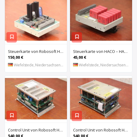
Steuerkarte von Robosoft HACO – HACC 013 PPES 30135
Steuerkarte von HACO – HACE 032 PPES 30135
150,00 €
45,00 €
Wiefelstede, Niedersachsen, DE
Wiefelstede, Niedersachsen, DE
Control Unit von Robosoft HACO – 411-1153 PPES 30135
Control Unit von Robosoft HACO – 411-1084 / 412-0112 / 412-0094 PPES 30135
540,00 €
540,00 €