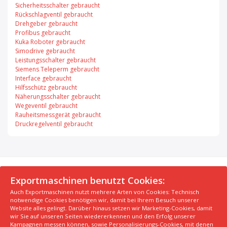
Sicherheitsschalter gebraucht
Rückschlagventil gebraucht
Drehgeber gebraucht
Profibus gebraucht
Kuka Roboter gebraucht
Simodrive gebraucht
Leistungsschalter gebraucht
Siemens Teleperm gebraucht
Interface gebraucht
Hilfsschütz gebraucht
Näherungsschalter gebraucht
Wegeventil gebraucht
Rauheitsmessgerät gebraucht
Druckregelventil gebraucht
© 2026 Exportmaschinen.de
Exportmaschinen benutzt Cookies:
Auch Exportmaschinen nutzt mehrere Arten von Cookies: Technisch
Über uns
AGB
Datenschutzerklärung
FAQ
notwendige Cookies benötigen wir, damit bei Ihrem Besuch unserer
Impressum
Hersteller
Unsere Top Maschinen #1
Website alles gelingt. Darüber hinaus setzen wir Marketing-Cookies, damit
wir Sie auf unseren Seiten wiedererkennen und den Erfolg unserer
Unsere Top Maschinen #2
Unsere Top Maschinen #3
Kampagnen messen können, sowie Personalisierungs-Cookies, mit denen