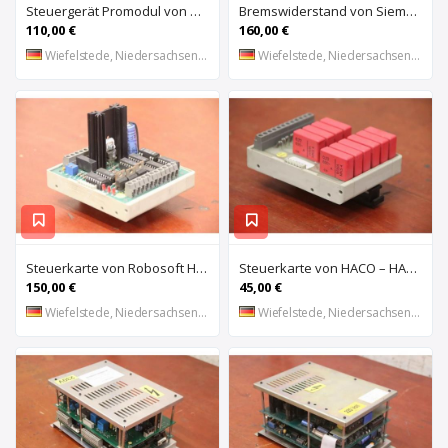
Steuergerät Promodul von Schleicher Ilsemann – KEG 24-30 KCD 1
Bremswiderstand von Siemens – 6SL3100-1BE21-3AA0
110,00 €
160,00 €
Wiefelstede, Niedersachsen, DE
Wiefelstede, Niedersachsen, DE
Steuerkarte von Robosoft HACO – HACC 013 PPES 30135
Steuerkarte von HACO – HACE 032 PPES 30135
150,00 €
45,00 €
Wiefelstede, Niedersachsen, DE
Wiefelstede, Niedersachsen, DE