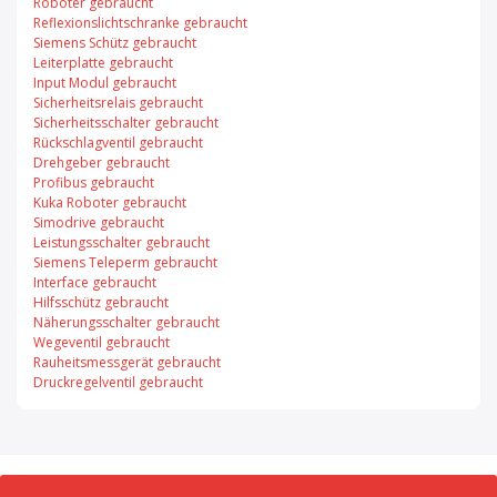
Roboter gebraucht
Reflexionslichtschranke gebraucht
Siemens Schütz gebraucht
Leiterplatte gebraucht
Input Modul gebraucht
Sicherheitsrelais gebraucht
Sicherheitsschalter gebraucht
Rückschlagventil gebraucht
Drehgeber gebraucht
Profibus gebraucht
Kuka Roboter gebraucht
Simodrive gebraucht
Leistungsschalter gebraucht
Siemens Teleperm gebraucht
Interface gebraucht
Hilfsschütz gebraucht
Näherungsschalter gebraucht
Wegeventil gebraucht
Rauheitsmessgerät gebraucht
Druckregelventil gebraucht