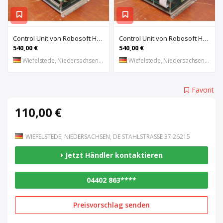
Control Unit von Robosoft HACO – 411-1153 PPES 30135
Control Unit von Robosoft HACO – 411-1084 / 412-0112 / 412-0094 PPES 30135
540,00 €
540,00 €
Wiefelstede, Niedersachsen, DE
Wiefelstede, Niedersachsen, DE
Favorit
110,00 €
WIEFELSTEDE, NIEDERSACHSEN, DE STAHLSTRASSE 37 26215
Jetzt Händler kontaktieren
04402 863****
Preisvorschlag senden