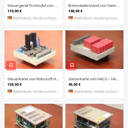
Steuergerät Promodul von Schleicher Ilsemann – KEG 24-30 KCD 1
Bremswiderstand von Siemens – 6SL3100-1BE21-3AA0
110,00 €
160,00 €
Wiefelstede, Niedersachsen, DE
Wiefelstede, Niedersachsen, DE
Steuerkarte von Robosoft HACO – HACC 013 PPES 30135
Steuerkarte von HACO – HACE 032 PPES 30135
150,00 €
45,00 €
Wiefelstede, Niedersachsen, DE
Wiefelstede, Niedersachsen, DE