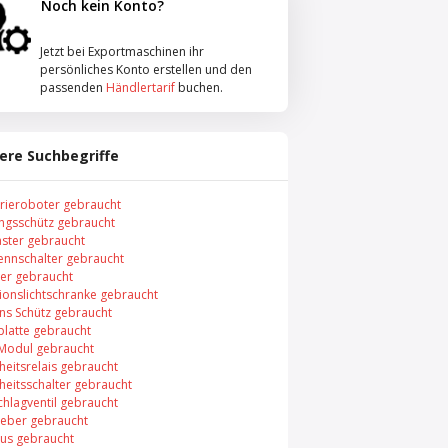
Noch kein Konto?
Jetzt bei Exportmaschinen ihr
persönliches Konto erstellen und den
passenden
Händlertarif
buchen.
ere Suchbegriffe
trieroboter gebraucht
ungsschütz gebraucht
aster gebraucht
rennschalter gebraucht
er gebraucht
xionslichtschranke gebraucht
ns Schütz gebraucht
platte gebraucht
 Modul gebraucht
heitsrelais gebraucht
heitsschalter gebraucht
chlagventil gebraucht
eber gebraucht
bus gebraucht