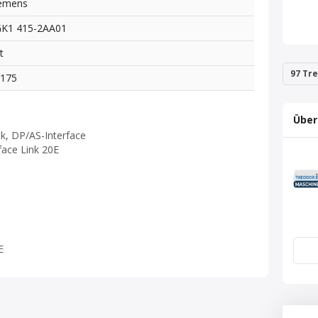
emens
K1 415-2AA01
t
97 Tre
6175
Über
nk, DP/AS-Interface
face Link 20E
E