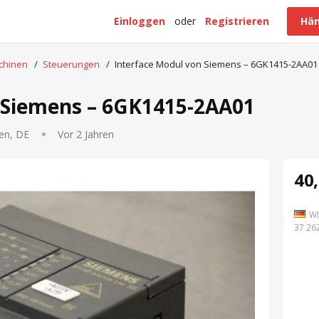
Einloggen
oder
Registrieren
Hän
schinen
/
Steuerungen
/
Interface Modul von Siemens – 6GK1415-2AA01
 Siemens – 6GK1415-2AA01
en, DE
Vor 2 Jahren
40,
WI
7 262