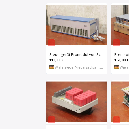
Steuergerät Promodul von Schleicher Ilsemann – KEG 24-30 KCD 1
110,00 €
160,00 €
Wiefelstede, Niedersachsen, DE
Wiefel