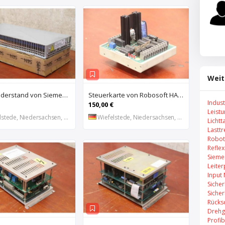
Weit
Bremswiderstand von Siemens – 6SL3100-1BE21-3AA0
Steuerkarte von Robosoft HACO – HACC 013 PPES 30135
Indus
150,00 €
Leist
stede, Niedersachsen, DE
Wiefelstede, Niedersachsen, DE
Lichtt
Lastt
Robot
Refle
Sieme
Leiter
Input
Sicher
Sicher
Rücks
Drehg
Profi