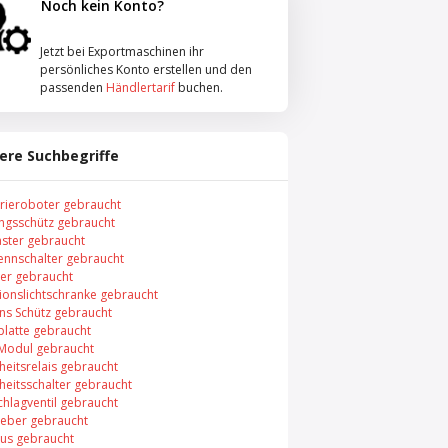
Noch kein Konto?
Jetzt bei Exportmaschinen ihr
persönliches Konto erstellen und den
passenden
Händlertarif
buchen.
ere Suchbegriffe
trieroboter gebraucht
ungsschütz gebraucht
aster gebraucht
rennschalter gebraucht
er gebraucht
xionslichtschranke gebraucht
ns Schütz gebraucht
platte gebraucht
 Modul gebraucht
heitsrelais gebraucht
heitsschalter gebraucht
chlagventil gebraucht
eber gebraucht
bus gebraucht