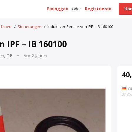
Einloggen
oder
Registrieren
Hän
schinen
/
Steuerungen
/
Induktiver Sensor von IPF – IB 160100
n IPF – IB 160100
en, DE
Vor 2 Jahren
40,
WI
7 262