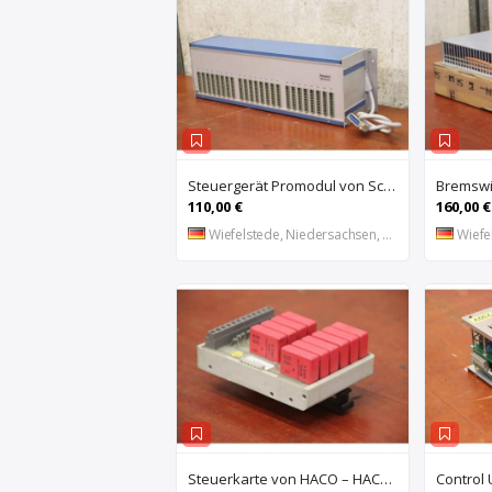
Steuergerät Promodul von Schleicher Ilsemann – KEG 24-30 KCD 1
110,00 €
160,00 €
Wiefelstede, Niedersachsen, DE
Wiefel
Steuerkarte von HACO – HACE 032 PPES 30135