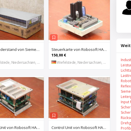
Weit
Bremswiderstand von Siemens – 6SL3100-1BE21-3AA0
Steuerkarte von Robosoft HACO – HACC 013 PPES 30135
150,00 €
Indus
stede, Niedersachsen, DE
Wiefelstede, Niedersachsen, DE
Leist
Lichtt
Lastt
Robot
Refle
Sieme
Leiter
Input
Sicher
Sicher
Rücks
Drehg
Control Unit von Robosoft HACO – 411-1153 PPES 30135
Control Unit von Robosoft HACO – 411-1084 / 412-0112 / 412-0094 PPES 30135
Profi